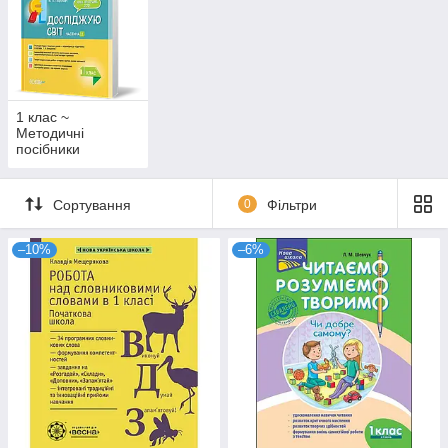
1 клас ~
Методичні
посібники
Сортування
0
Фільтри
–10%
–6%