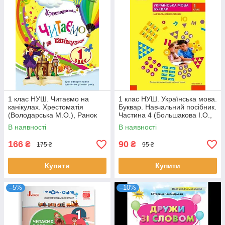
1 клас НУШ. Читаємо на
1 клас НУШ. Українська мова.
канікулах. Хрестоматія
Буквар. Навчальний посібник.
(Володарська М.О.), Ранок
Частина 4 (Большакова І.О.,
Пристінська М.С.), Ранок
В наявності
В наявності
166
90
₴
₴
175 ₴
95 ₴
Купити
Купити
–5%
–10%