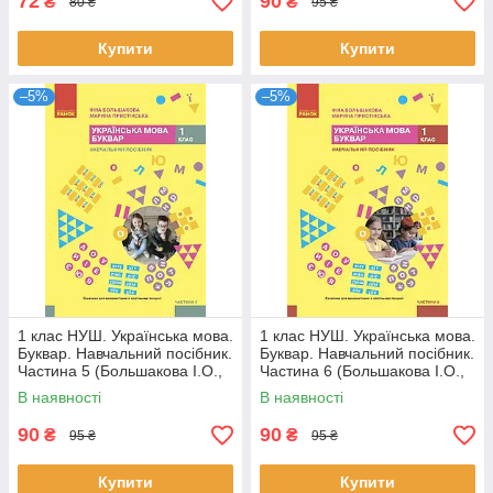
72
90
₴
₴
80 ₴
95 ₴
Купити
Купити
–5%
–5%
1 клас НУШ. Українська мова.
1 клас НУШ. Українська мова.
Буквар. Навчальний посібник.
Буквар. Навчальний посібник.
Частина 5 (Большакова І.О.,
Частина 6 (Большакова І.О.,
Пристінська М.С.), Ранок
Пристінська М.С.), Ранок
В наявності
В наявності
90
90
₴
₴
95 ₴
95 ₴
Купити
Купити