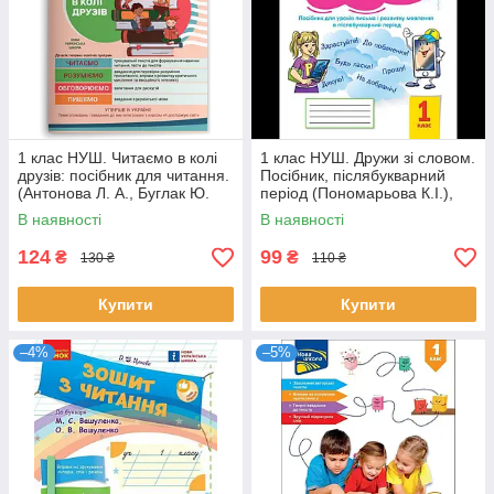
1 клас НУШ. Читаємо в колі
1 клас НУШ. Дружи зі словом.
друзів: посібник для читання.
Посібник, післябукварний
(Антонова Л. А., Буглак Ю.
період (Пономарьова К.І.),
Г.), Літера
Оріон
В наявності
В наявності
124
99
₴
₴
130 ₴
110 ₴
Купити
Купити
–4%
–5%