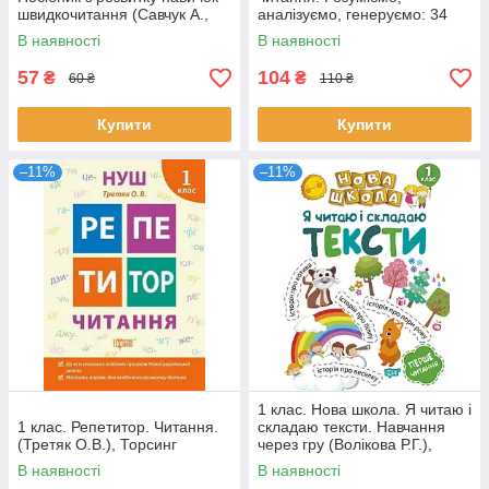
швидкочитання (Савчук А.,
аналізуємо, генеруємо: 34
Сапун Г.), Мозаїка
інтегровані уроки
В наявності
В наявності
формування навичок
смислового читання.
57
104
₴
₴
60 ₴
110 ₴
Купити
Купити
–11%
–11%
1 клас. Нова школа. Я читаю і
1 клас. Репетитор. Читання.
складаю тексти. Навчання
(Третяк О.В.), Торсинг
через гру (Волікова Р.Г.),
Торсинг
В наявності
В наявності