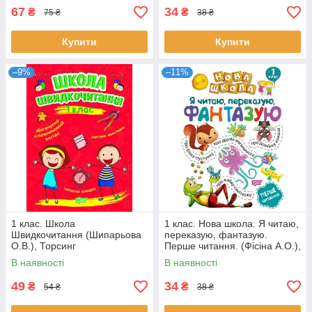
67
34
₴
₴
75 ₴
38 ₴
Купити
Купити
–9%
–11%
1 клас. Школа
1 клас. Нова школа. Я читаю,
Швидкочитання (Шипарьова
переказую, фантазую.
О.В.), Торсинг
Перше читання. (Фісіна А.О.),
Торсинг
В наявності
В наявності
49
34
₴
₴
54 ₴
38 ₴