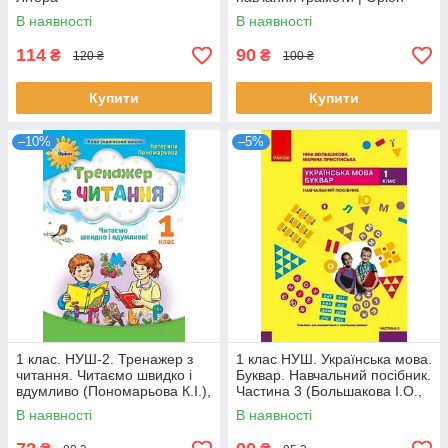
В наявності
В наявності
114
90
₴
₴
120 ₴
100 ₴
Купити
Купити
–10%
–5%
1 клас. НУШ-2. Тренажер з
1 клас НУШ. Українська мова.
читання. Читаємо швидко і
Буквар. Навчальний посібник.
вдумливо (Пономарьова К.І.),
Частина 3 (Большакова І.О.,
Оріон
Пристінська М.С.), Ранок
В наявності
В наявності