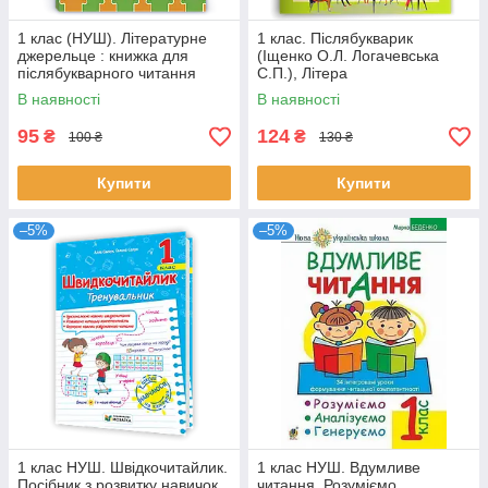
1 клас (НУШ). Літературне
1 клас. Післябукварик
джерельце : книжка для
(Іщенко О.Л. Логачевська
післябукварного читання
С.П.), Літера
(Кордуба Н., Стрихар М.,
В наявності
В наявності
Луб'янецька
95
124
₴
₴
100 ₴
130 ₴
Купити
Купити
–5%
–5%
1 клас НУШ. Швідкочитайлик.
1 клас НУШ. Вдумливе
Посібник з розвитку навичок
читання. Розуміємо,