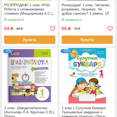
РОЗПРОДАЖ! 1 клас НУШ.
Розпродаж! 1 клас. Читаємо,
Робота з словниковими
розуміємо, творимо. Чи
словами (Мещерякова К.С.),
добре самому? 2 рівень. (Л.
Весна
М. Шевчук), АССА
В наявності
В наявності
54
66
₴
₴
60 ₴
70 ₴
Купити
Купити
–5%
–10%
1 клас. Швидкочитаночка
1 клас | Супутник букваря.
(Антонова Л.А. Крупчан С.В.),
Тренувальні завдання з
Літера
навчання грамоти | Оріон