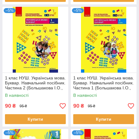
–5%
–5%
1 клас НУШ. Українська мова.
1 клас НУШ. Українська мова.
Буквар. Навчальний посібник.
Буквар. Навчальний посібник.
Частина 2 (Большакова І.О.,
Частина 1 (Большакова І.О.,
Пристінська М.С.), Ранок
Пристінська М.С.), Ранок
В наявності
В наявності
90
90
₴
₴
95 ₴
95 ₴
Купити
Купити
–5%
–5%