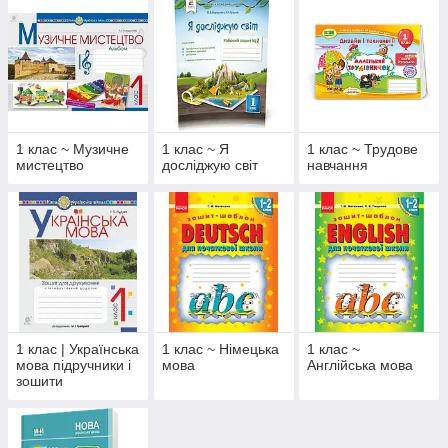
1 клас ~ Музичне
1 клас ~ Я
1 клас ~ Трудове
мистецтво
досліджую світ
навчання
1 клас | Українська
1 клас ~ Німецька
1 клас ~
мова підручники і
мова
Англійська мова
зошити