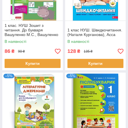
1 клас. НУШ Зошит з
читання. До букваря
1 клас НУШ. Швидкочитання.
Вашуленко М.С., Вашуленко
(Наталя Курганова), Асса
О.В. (Цепова І.В.), Ранок
В наявності
В наявності
86
128
₴
₴
90 ₴
135 ₴
Купити
Купити
–5%
–5%