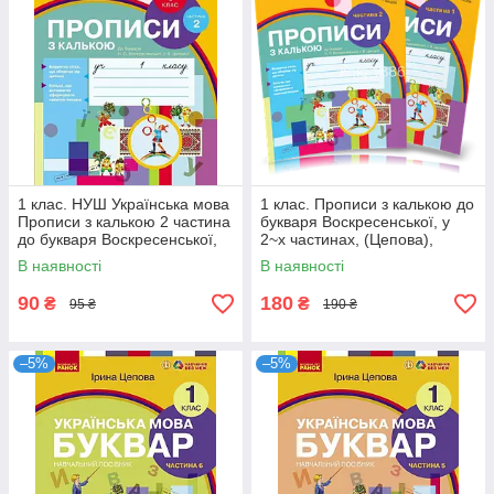
1 клас. НУШ Українська мова
1 клас. Прописи з калькою до
Прописи з калькою 2 частина
букваря Воскресенської, у
до букваря Воскресенської,
2~х частинах, (Цепова),
Цепової (Цепова І.В.),
Ранок
В наявності
В наявності
90
180
₴
₴
95 ₴
190 ₴
–5%
–5%