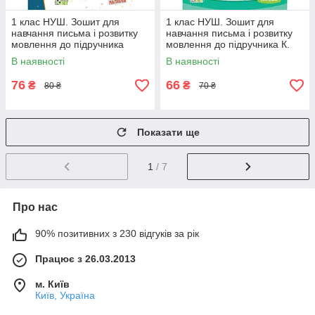
1 клас НУШ. Зошит для
1 клас НУШ. Зошит для
навчання письма і розвитку
навчання письма і розвитку
мовлення до підручника
мовлення до підручника К.
Большакова із наліпками,
Пономарьовой + наліпки,
В наявності
В наявності
частина 1 (
частина 2 (
76
66
₴
₴
80 ₴
70 ₴
Показати ще
1
/ 7
Про нас
90% позитивних з 230 відгуків за рік
Працює з 26.03.2013
м. Київ
Київ, Україна