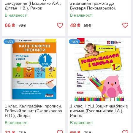
списування (Назаренко А.А.,
з навчання грамоти до
Діптан Н.В.), Ранок
Букваря Пономарьової.
Частина 1 (Шевчук Л.В.),
В наявності
В наявності
Літера
66
48
₴
₴
70 ₴
50 ₴
–5%
–6%
1 клас. Каліграфічні прописи.
1 клас. НУШ Зошит~шаблон з
Робочий зошит (Скороходова
письма (Гусельникова І.А.),
Н.О.), Літера
Ранок
В наявності
В наявності
71
66
₴
₴
75 ₴
70 ₴