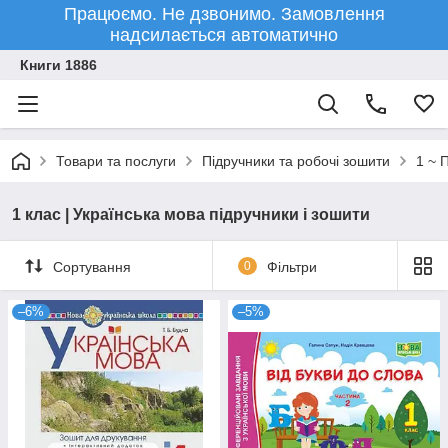
Працюємо. Не дзвонимо. Замовлення
надсилається автоматично
Книги 1886
Товари та послуги
Підручники та робочі зошити
1 ~ 
1 клас | Українська мова підручники і зошити
Сортування
0
Фільтри
–6%
–5%