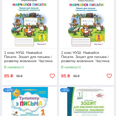
1 клас НУШ. Навчайся
1 клас НУШ. Навчайся
Писати. Зошит для письма і
Писати. Зошит для письма і
розвитку мовлення. Частина
розвитку мовлення. Частина
2. (Пономарьова К.І.), Оріон
1. (Пономарьова К.І.), Оріон
В наявності
В наявності
85
85
₴
₴
95 ₴
95 ₴
–10%
–5%