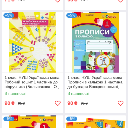
–5%
–5%
1 клас. НУШ Українська мова
1 клас. НУШ Українська мова
Робочий зошит 1 частина до
Прописи з калькою 1 частина
підручника (Большакова І.О.,
до букваря Воскресенської,
Пристінська М.С.), Ранок
Цепової (Цепова І.В.),
В наявності
В наявності
90
90
₴
₴
95 ₴
95 ₴
–5%
–5%