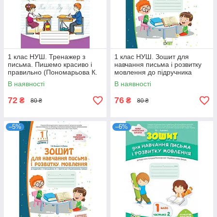
1 клас НУШ. Тренажер з
1 клас НУШ. Зошит для
письма. Пишемо красиво і
навчання письма і розвитку
правильно (Пономарьова К.
мовлення до підручника
І.), Оріон
Большакова із наліпками,
В наявності
В наявності
частина 2 (
72
76
₴
₴
80 ₴
80 ₴
–5%
–6%