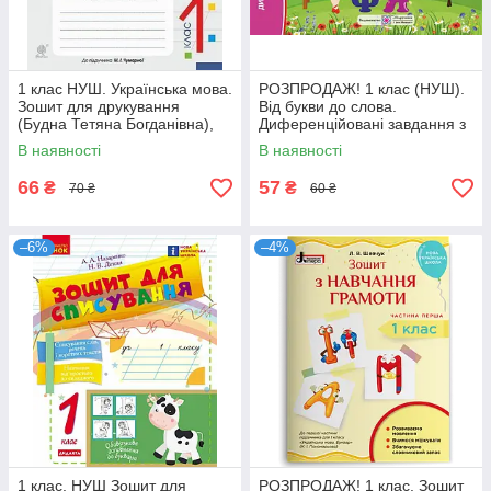
1 клас НУШ. Українська мова.
РОЗПРОДАЖ! 1 клас (НУШ).
Зошит для друкування
Від букви до слова.
(Будна Тетяна Богданівна),
Диференційовані завдання з
Богдан
української мови. Частина 2
В наявності
В наявності
(Кравцева)
66
57
₴
₴
70 ₴
60 ₴
–6%
–4%
1 клас. НУШ Зошит для
РОЗПРОДАЖ! 1 клас. Зошит