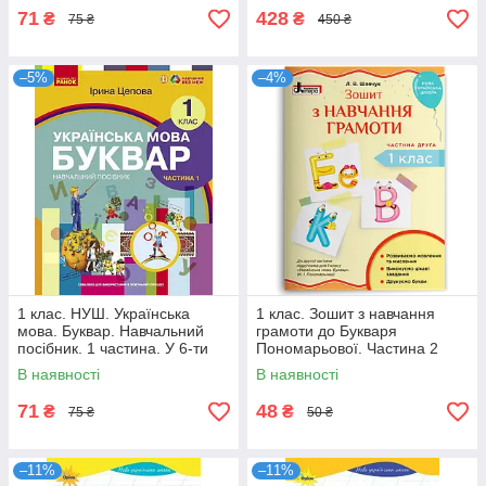
71
428
₴
₴
75 ₴
450 ₴
–5%
–4%
1 клас. НУШ. Українська
1 клас. Зошит з навчання
мова. Буквар. Навчальний
грамоти до Букваря
посібник. 1 частина. У 6-ти
Пономарьової. Частина 2
частинах (Цепова І.В,), Ранок
(Шевчук Л.В.), Літера
В наявності
В наявності
71
48
₴
₴
75 ₴
50 ₴
–11%
–11%