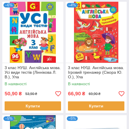
–6%
–4%
3 клас НУШ. Англійська мова.
3 клас НУШ. Англійська мова.
Усі види тестів (Ліннікова Л.
Ігровий тренажер (Сікора Ю.
В.), Ула
О.), Ула
В наявності
В наявності
50,90
66,90
₴
₴
53,90 ₴
69,90 ₴
Купити
Купити
–5%
–5%