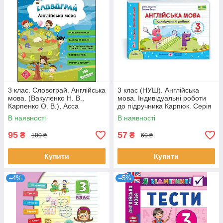
3 клас. Словограй. Англійська
3 клас (НУШ). Англійська
мова. (Вакуленко Н. В.,
мова. Індивідуальні роботи
Карпенко О. В.), Асса
до підручника Карпюк. Серія
«Мої перші досягнення»
В наявності
В наявності
(Доценко І., Євчук О),
95
57
₴
₴
100 ₴
60 ₴
Купити
Купити
–4%
–5%