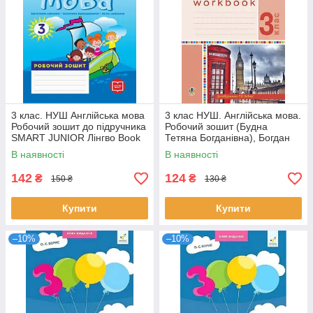
3 клас. НУШ Англійська мова
3 клас НУШ. Англійська мова.
Робочий зошит до підручника
Робочий зошит (Будна
SMART JUNIOR Лінгво Book
Тетяна Богданівна), Богдан
(Лана Грейс (Мясоєдова
В наявності
В наявності
142
124
₴
₴
150 ₴
130 ₴
Купити
Купити
–10%
–10%