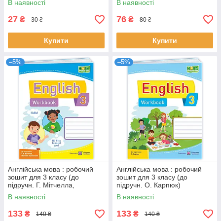
В наявності
В наявності
27
76
₴
₴
30 ₴
80 ₴
Купити
Купити
–5%
–5%
Англійська мова : робочий
Англійська мова : робочий
зошит для 3 класу (до
зошит для 3 класу (до
підручн. Г. Мітчелла,
підручн. О. Карпюк)
Марілені Малкогіанні)
В наявності
В наявності
133
133
₴
₴
140 ₴
140 ₴