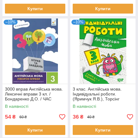
Купити
Купити
–10%
–10%
3000 вправ Англійська мова.
3 клас. Англійська мова.
Лексичні вправи 3 кл. /
Індивідуальні роботи.
Бондаренко Д.О. / ЧАС
(Яримчук Я.В.), Торсінг
МАЙСТРІВ
В наявності
В наявності
54
36
₴
₴
60 ₴
40 ₴
Купити
Купити