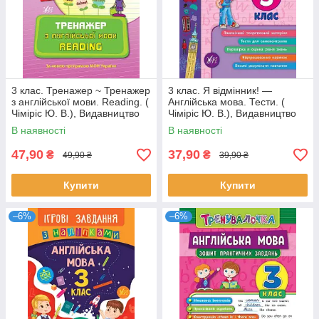
3 клас. Тренажер ~ Тренажер
3 клас. Я відмінник! —
з англійської мови. Reading. (
Англійська мова. Тести. (
Чіміріс Ю. В.), Видавництво
Чіміріс Ю. В.), Видавництво
УЛА
УЛА
В наявності
В наявності
47,90
37,90
₴
₴
49,90 ₴
39,90 ₴
Купити
Купити
–6%
–6%