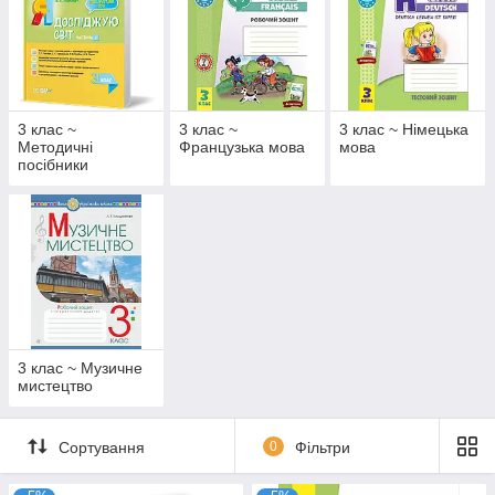
3 клас ~
3 клас ~
3 клас ~ Німецька
Методичні
Французька мова
мова
посібники
3 клас ~ Музичне
мистецтво
Сортування
0
Фільтри