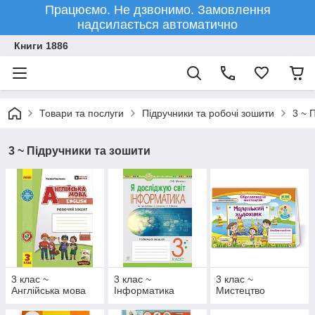
Працюємо. Не дзвонимо. Замовлення
надсилається автоматично
Книги 1886
Товари та послуги
Підручники та робочі зошити
3 ~ 
3 ~ Підручники та зошити
3 клас ~
3 клас ~
3 клас ~
Англійська мова
Інформатика
Мистецтво