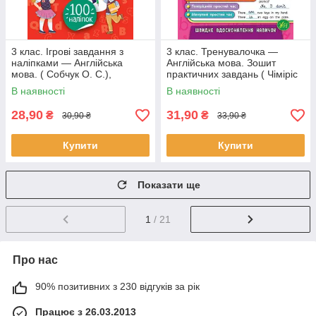
3 клас. Ігрові завдання з
3 клас. Тренувалочка —
наліпками — Англійська
Англійська мова. Зошит
мова. ( Собчук О. С.),
практичних завдань ( Чіміріс
Видавництво УЛА
Ю. В.), Видавництво УЛА
В наявності
В наявності
28,90
31,90
₴
₴
30,90 ₴
33,90 ₴
Купити
Купити
Показати ще
1
/ 21
Про нас
90% позитивних з 230 відгуків за рік
Працює з 26.03.2013