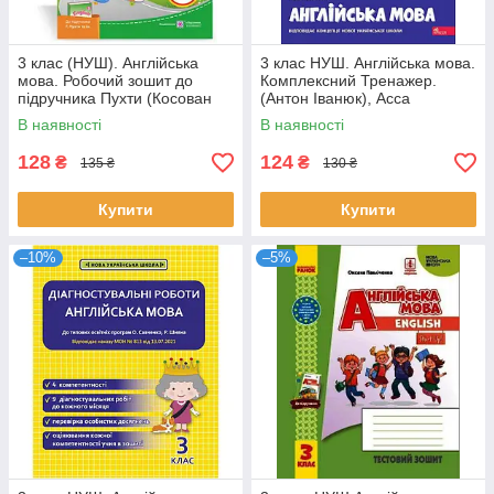
3 клас (НУШ). Англійська
3 клас НУШ. Англійська мова.
мова. Робочий зошит до
Комплексний Тренажер.
підручника Пухти (Косован
(Антон Іванюк), Асса
О., Вітушинська Н.,
В наявності
В наявності
Холоденко Т.),
128
124
₴
₴
135 ₴
130 ₴
Купити
Купити
–10%
–5%