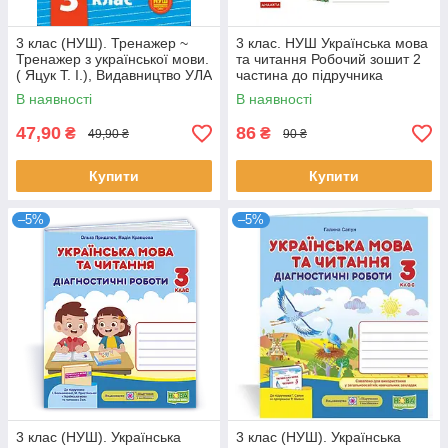
3 клас (НУШ). Тренажер ~
3 клас. НУШ Українська мова
Тренажер з української мови.
та читання Робочий зошит 2
( Яцук Т. І.), Видавництво УЛА
частина до підручника
Пономарьової, Гайової,
В наявності
В наявності
Савченко
47,90
86
₴
₴
49,90 ₴
90 ₴
Купити
Купити
–5%
–5%
3 клас (НУШ). Українська
3 клас (НУШ). Українська