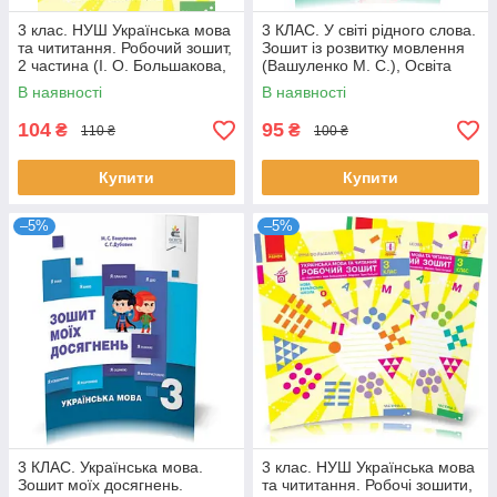
3 клас. НУШ Українська мова
3 КЛАС. У світі рідного слова.
та чититання. Робочий зошит,
Зошит із розвитку мовлення
2 частина (І. О. Большакова,
(Вашуленко М. С.), Освіта
М. С. Пристінська),
В наявності
В наявності
104
95
₴
₴
110 ₴
100 ₴
Купити
Купити
–5%
–5%
3 КЛАС. Українська мова.
3 клас. НУШ Українська мова
Зошит моїх досягнень.
та чититання. Робочі зошити,