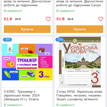
мова та читання. Діагностичні
мова та читання. Діагностичні
роботи до підручника
роботи до підручника Сапун
Большакової (Придаток О.,
(Сапун Г.), Підручники і
В наявності
В наявності
Кравцова
81
81
₴
₴
85 ₴
85 ₴
Купити
Купити
–5%
–5%
3 КЛАС. Тренажер з
3 клас НУШ. Українська мова.
української мови. 2024
Говоримо, читаємо, пишемо.
(Айзацька Н.І.), Освіта
Зошит з розвитку зв’язного
мовлення. (Будна Наталя
В наявності
В наявності