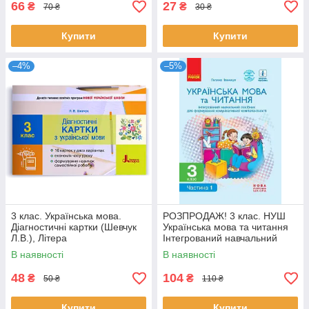
66
27
₴
₴
70 ₴
30 ₴
Купити
Купити
–4%
–5%
3 клас. Українська мова.
РОЗПРОДАЖ! 3 клас. НУШ
Діагностичні картки (Шевчук
Українська мова та читання
Л.В.), Літера
Інтегрований навчальний
посібник Частина 1 , (Іваниця
В наявності
В наявності
Г.А.),
48
104
₴
₴
50 ₴
110 ₴
Купити
Купити