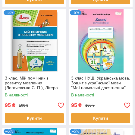
–5%
–5%
3 клас. Мій помічник з
3 клас НУШ. Українська мова.
розвитку мовлення
Зошит з української мови
(Логачевська С. П.), Літера
"Мої навчальні досягнення".
(Захарійчук М.Д.), Грамота
В наявності
В наявності
95
95
₴
₴
100 ₴
100 ₴
Купити
Купити
–5%
–5%