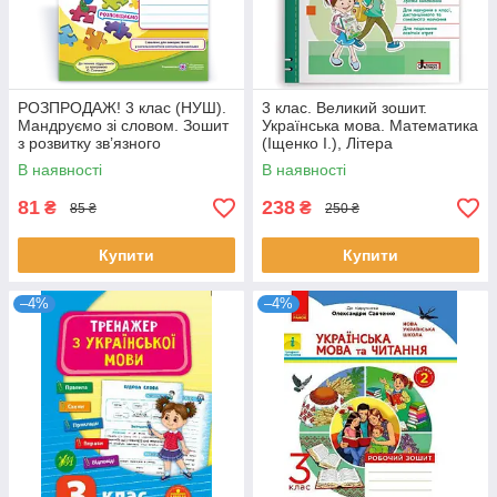
РОЗПРОДАЖ! 3 клас (НУШ).
3 клас. Великий зошит.
Мандруємо зі словом. Зошит
Українська мова. Математика
з розвитку зв’язного
(Іщенко І.), Літера
мовлення (Лабащук О.,
В наявності
В наявності
Решетуха Т.),
81
238
₴
₴
85 ₴
250 ₴
Купити
Купити
–4%
–4%