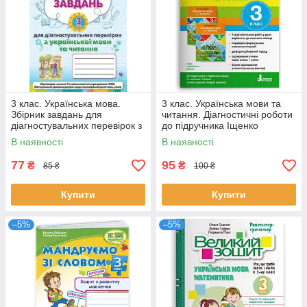
3 клас. Українська мова.
3 клас. Українська мови та
Збірник завдань для
читання. Діагностичні роботи
діагностувальних перевірок з
до підручника Іщенко
української мови та читання.
(Зарольська Л. І.), Літера
В наявності
В наявності
(К. І.
77
95
₴
₴
85 ₴
100 ₴
Купити
Купити
–5%
–5%