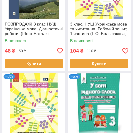
РОЗПРОДАЖ! 3 клас НУШ.
3 клас. НУШ Українська мова
Українська мова. Діагностичні
та чититання. Робочий зошит,
роботи. (Шост Наталія
1 частина (І. О. Большакова,
Богданівна), Богдан
М. С. Пристінська),
В наявності
В наявності
48
104
₴
₴
50 ₴
110 ₴
Купити
Купити
–5%
–5%