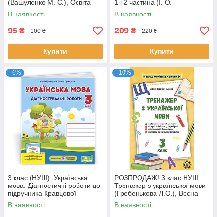
(Вашуленко М. С.), Освіта
1 і 2 частина (І. О.
Большакова, М. С.
В наявності
В наявності
Пристінська),
95
209
₴
₴
100 ₴
220 ₴
Купити
Купити
–6%
–10%
3 клас (НУШ). Українська
РОЗПРОДАЖ! 3 клас НУШ.
мова. Діагностичні роботи до
Тренажер з української мови
підручника Кравцової
(Гребенькова Л.О.), Весна
(Кравцова Н., Придаток О.),
В наявності
В наявності