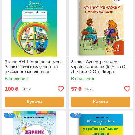
3 клас НУШ. Українська мова.
3 клас. Супертренажер з
Зошит з розвитку усного та
української мови (Іщенко О.
писемного мовленння.
Л. Кішко О.О.), Літера
(Захарійчук М.Д.), Грамота
В наявності
В наявності
100
57
₴
₴
105 ₴
60 ₴
Купити
Купити
–9%
–5%