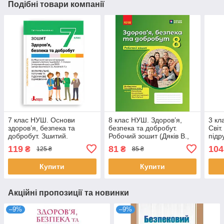
Подібні товари компанії
7 клас НУШ. Основи
8 клас НУШ. Здоров’я,
3 кл
здоров’я, безпека та
безпека та добробут.
Світ
добробут. Зшитий.
Робочий зошит (Дяків В.,
підр
Формувальне, поточне та
Седоченко А., Тагліна
Част
119
81
104
₴
₴
125 ₴
85 ₴
підсумкове оцінювання
О.В., Шиян О.),
Осві
Купити
Купити
Акційні пропозиції та новинки
–9%
–9%