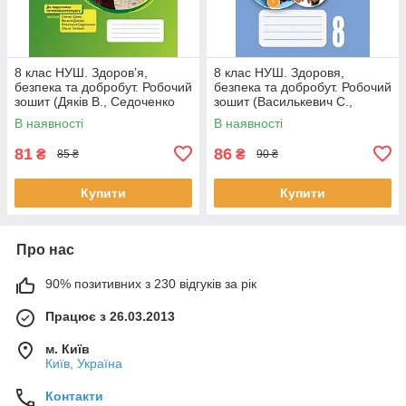
8 клас НУШ. Здоров’я,
8 клас НУШ. Здоровя,
безпека та добробут. Робочий
безпека та добробут. Робочий
зошит (Дяків В., Седоченко
зошит (Василькевич С.,
А., Тагліна О.В., Шиян О.),
Здирок О., Фука М.), Астон
В наявності
В наявності
81
86
₴
₴
85 ₴
90 ₴
Купити
Купити
Про нас
90% позитивних з 230 відгуків за рік
Працює з 26.03.2013
м. Київ
Київ, Україна
Контакти