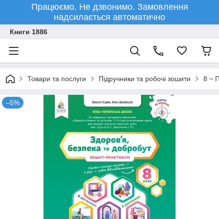
Працюємо. Не дзвонимо. Замовлення
надсилається автоматично
Книги 1886
Товари та послуги
Підручники та робочі зошити
8 ~ 
–5%