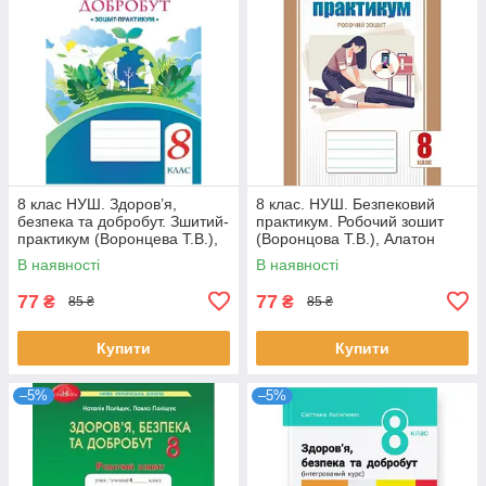
8 клас НУШ. Здоров’я,
8 клас. НУШ. Безпековий
безпека та добробут. Зшитий-
практикум. Робочий зошит
практикум (Воронцева Т.В.),
(Воронцова Т.В.), Алатон
АЛАТОН
В наявності
В наявності
77
77
₴
₴
85 ₴
85 ₴
Купити
Купити
–5%
–5%