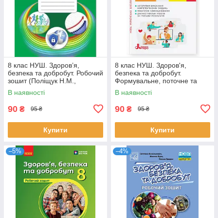
8 клас НУШ. Здоров’я,
8 клас НУШ. Здоров'я,
безпека та добробут. Робочий
безпека та добробут.
зошит (Поліщук Н.М.,
Формувальне, поточне та
Поліщук П.П.), Грамота
підсумкове оцінювання.
В наявності
В наявності
(Світлана
90
90
₴
₴
95 ₴
95 ₴
Купити
Купити
–5%
–4%