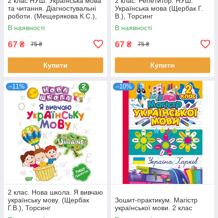
2 клас НУШ. Українська мова
2 клас. Репетитор. НУШ.
та читання. Діагностувальні
Українська мова (Щербак Г.
роботи. (Мещерякова К.С.),
В.), Торсинг
Весна
В наявності
В наявності
67
67
₴
₴
75 ₴
75 ₴
Купити
Купити
–11%
–10%
2 клас. Нова школа. Я вивчаю
українську мову. (Щербак
Зошит-практикум. Магістр
Г.В.), Торсинг
української мови. 2 клас