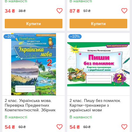
В наявності
В наявності
34
87
₴
₴
38 ₴
97 ₴
Купити
Купити
–10%
–10%
2 клас. Українська мова.
2 клас. Пишу без помилок.
Перевірка Предметних
Картки~тренажери з
Компетентностей. Збірник
української мови
завдань для оцінювання
(Пономарьова К.І.), Оріон
В наявності
В наявності
навчальних
54
54
₴
₴
60 ₴
60 ₴