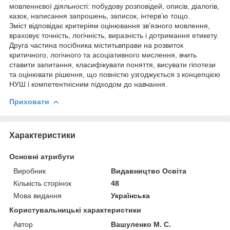
мовленнєвої діяльності: побудову розповідей, описів, діалогів,
казок, написання запрошень, записок, інтерв’ю тощо.
Зміст відповідає критеріям оцінювання зв’язного мовлення,
враховує точність, логічність, виразність і дотримання етикету.
Друга частина посібника міститьвправи на розвиток
критичного, логічного та асоціативного мислення, вчить
ставити запитання, класифікувати поняття, висувати гіпотези
та оцінювати рішення, що повністю узгоджується з концепцією
НУШ і компетентнісним підходом до навчання.
Приховати
Характеристики
Основні атрибути
Виробник
Видавництво Освіта
Кількість сторінок
48
Мова видання
Українська
Користувальницькі характеристики
Автор
Вашуленко М. С.