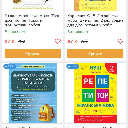
2 клас. Українська мова. Твої
Карпенко Ю. В. / Українська
досягнення. Тематичні
мова та читання, 2 кл., Зошит
діагностичні роботи
для діагностичних робіт
(Пономарьова К.І.), Оріон
(2026)
В наявності
В наявності
2025
67
67
₴
₴
75 ₴
75 ₴
Купити
Купити
–11%
–11%