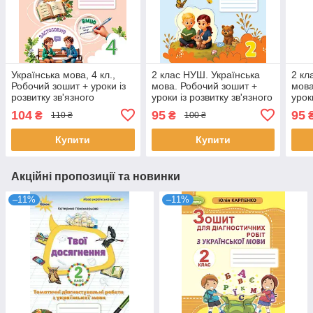
Українська мова, 4 кл.,
2 клас НУШ. Українська
2 кл
Робочий зошит + уроки із
мова. Робочий зошит +
мова
розвитку зв'язного
уроки із розвитку зв'язного
урок
мовлення. Ч.2 /
мовлення. Частина 2
мовл
104
95
95
₴
₴
110 ₴
100 ₴
Вашуленко М.С. / ОСВІТА
(Вашуленко М.
(Ваш
Купити
Купити
Акційні пропозиції та новинки
–11%
–11%