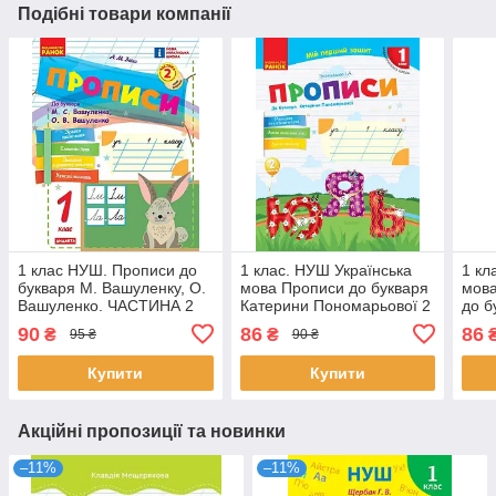
Подібні товари компанії
1 клас НУШ. Прописи до
1 клас. НУШ Українська
1 кл
букваря М. Вашуленку, О.
мова Прописи до букваря
мова
Вашуленко. ЧАСТИНА 2
Катерини Пономарьової 2
до б
(Заїка А.М.), Ранок
частина (Гусельникова
Пон
90
86
86
₴
₴
95 ₴
90 ₴
І.А.), Ранок
(Гус
Купити
Купити
Акційні пропозиції та новинки
–11%
–11%