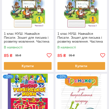
1 клас НУШ. Навчайся
1 клас НУШ. Навчайся
Писати. Зошит для письма і
Писати. Зошит для письма і
розвитку мовлення. Частина
розвитку мовлення. Частина
2. (Пономарьова К.І.), Оріон
1. (Пономарьова К.І.), Оріон
В наявності
В наявності
85
85
₴
₴
95 ₴
95 ₴
Купити
Купити
–10%
–10%