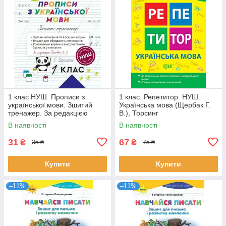
1 клас НУШ. Прописи з
1 клас. Репетитор. НУШ.
української мови. Зшитий
Українська мова (Щербак Г.
тренажер. За редакцією
В.), Торсинг
Гайової Л. А. (Мещерякова
В наявності
В наявності
К.), Весна
31
67
₴
₴
35 ₴
75 ₴
Купити
Купити
–11%
–11%