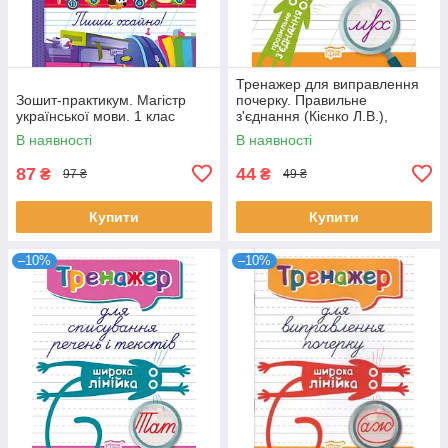
Тренажер для виправлення
Зошит-практикум. Магістр
почерку. Правильне
української мови. 1 клас
з'єднання (Кієнко Л.В.),
Торсинг
В наявності
В наявності
87
44
₴
₴
97 ₴
49 ₴
Купити
Купити
–10%
–10%