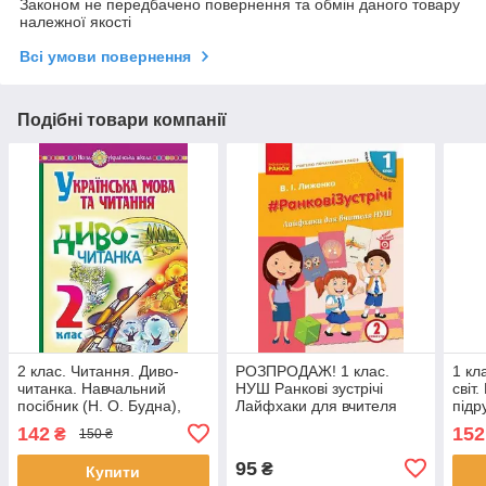
Законом не передбачено повернення та обмін даного товару
належної якості
Всі умови повернення
Подібні товари компанії
2 клас. Читання. Диво-
РОЗПРОДАЖ! 1 клас.
1 кл
читанка. Навчальний
НУШ Ранкові зустрічі
світ
посібник (Н. О. Будна),
Лайфхаки для вчителя
підр
Богдан
початкових класів 1
част
142
152
₴
150 ₴
семестр (Лиженко), Ранок
Будн
95
₴
Купити