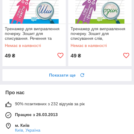
Тренажер для виправлення
Тренажер для виправлення
почерку. Зошит для
почерку. Зошит для
списування. Речення та
списування слів,
тексти (Фісіна А.О.), Торсинг
словосполучень і речень
Немає в наявності
Немає в наявності
(Фісіна А.О.), Торсинг
49
49
₴
₴
Показати ще
Про нас
90% позитивних з 232 відгуків за рік
Працює з 26.03.2013
м. Київ
Київ, Україна