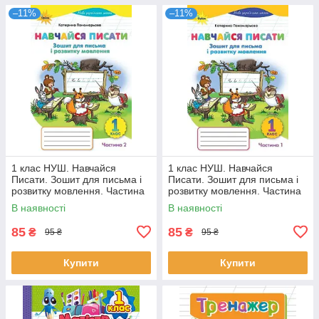
–11%
–11%
1 клас НУШ. Навчайся
1 клас НУШ. Навчайся
Писати. Зошит для письма і
Писати. Зошит для письма і
розвитку мовлення. Частина
розвитку мовлення. Частина
2. (Пономарьова К.І.), Оріон
1. (Пономарьова К.І.), Оріон
В наявності
В наявності
85
85
₴
₴
95 ₴
95 ₴
Купити
Купити