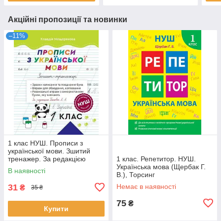
Акційні пропозиції та новинки
–11%
1 клас НУШ. Прописи з
української мови. Зшитий
тренажер. За редакцією
1 клас. Репетитор. НУШ.
Гайової Л. А. (Мещерякова
Українська мова (Щербак Г.
В наявності
К.), Весна
В.), Торсинг
31
Немає в наявності
₴
35 ₴
75
₴
Купити