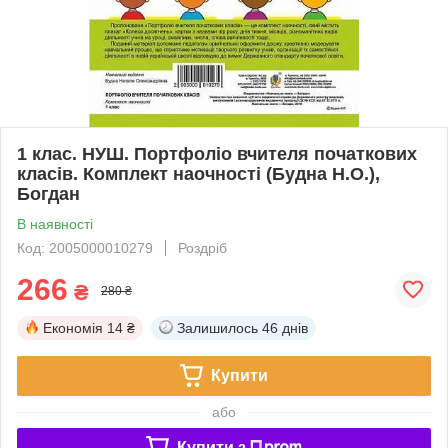
1 клас. НУШ. Портфоліо вчителя початкових
класів. Комплект наочності (Будна Н.О.),
Богдан
В наявності
Код: 2005000010279
Роздріб
266
₴
280 ₴
Економія
14 ₴
Залишилось
46 днів
Купити
або
Купити з