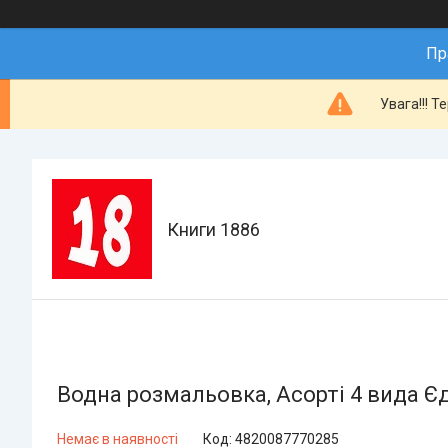
Пр
Увага!!! Т
Книги 1886
Водна розмальовка, Асорті 4 вида Є
Немає в наявності
Код:
4820087770285