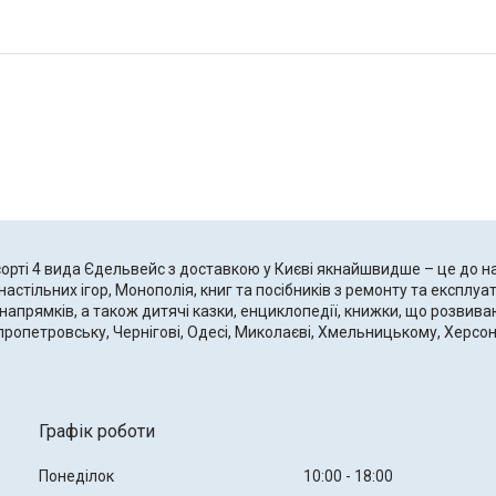
орті 4 вида Єдельвейс з доставкою у Києві якнайшвидше – це до нас
, настільних ігор, Монополія, книг та посібників з ремонту та експлу
напрямків, а також дитячі казки, енциклопедії, книжки, що розвив
пропетровську, Чернігові, Одесі, Миколаєві, Хмельницькому, Херсоні, 
Графік роботи
Понеділок
10:00
18:00