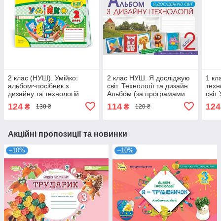
2 клас (НУШ). Умійко:
2 клас НУШ. Я досліджую
1 кл
альбом~посібник з
світ. Технології та дизайн.
техн
дизайну та технологій
Альбом (за програмами
світ
(Головата О., Кононюк А.),
О.Савченко та Р. Шияна)
підр
124
114
124
₴
₴
130 ₴
120 ₴
Підручники і
(Паляниця Наталія),
Шиян
Богдан
Акційні пропозиції та новинки
–10%
–10%