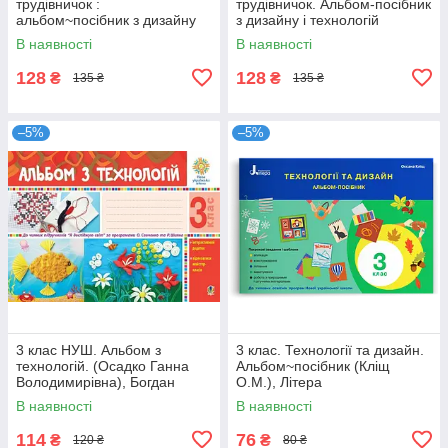
трудівничок :
трудівничок. Альбом-посібник
альбом~посібник з дизайну
з дизайну і технологій
та технологій (Роговська Л.),
(Павленко О.), Ранок
В наявності
В наявності
Підручники і
128
128
₴
₴
135 ₴
135 ₴
–5%
–5%
3 клас НУШ. Альбом з
3 клас. Технології та дизайн.
технологій. (Осадко Ганна
Альбом~посібник (Кліщ
Володимирівна), Богдан
О.М.), Літера
В наявності
В наявності
114
76
₴
₴
120 ₴
80 ₴