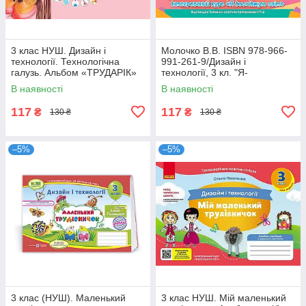
3 клас НУШ. Дизайн і
Молочко В.В. ISBN 978-966-
технології. Технологічна
991-261-9/Дизайн і
галузь. Альбом «ТРУДАРІК»
технології, 3 кл. "Я-
(Смалюх М.П.), Генеза
Трудівничок"
В наявності
В наявності
117
117
₴
₴
130 ₴
130 ₴
–5%
–5%
3 клас (НУШ). Маленький
3 клас НУШ. Мій маленький