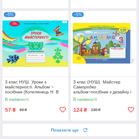
–5%
–5%
3 клас НУШ. Уроки з
3 клас (НУШ). Майстер
майстерності. Альбом ~
Саморобко :
посібник (Котелянець Н. В
альбом~посібник з дизайну і
,Агєєва О. В., ), Грамота
технологій (Бровченко А.,
В наявності
В наявності
Копитіна Н.),
57
124
₴
₴
60 ₴
130 ₴
Показати ще