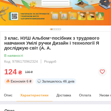
3 клас. НУШ Альбом~посібник з трудового
навчання Умілі ручки Дизайн і технології Я
досліджую світ (А. А.
В наявності
Код: 9786170962324
Роздріб
124
₴
130 ₴
Економія
6 ₴
Залишилось
46 днів
Опис
Характеристики
Доставка
Оплата
Умови 
Опис