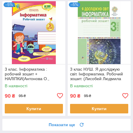
–5%
–5%
3 клас. Інформатика :
3 клас НУШ. Я досліджую
робочий зошит +
світ. Інформатика. Робочий
НАЛІПКИ(Антонова О.,
зошит. (Лисобей Людмила
Мартинюк С.), Підручники і
Василівна), Богдан
В наявності
В наявності
посібники
90
90
₴
₴
95 ₴
95 ₴
Купити
Купити
Показати ще