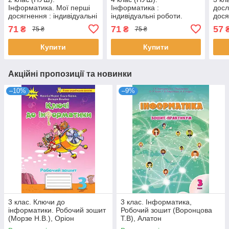
Інформатика. Мої перші
Інформатика :
досл
досягнення : індивідуальні
індивідуальні роботи.
дося
роботи (Антонова О.,
Серія «Мої перші
робо
71
71
57
₴
₴
75 ₴
75 ₴
Мартинюк С.), Підручники
досягнення» (Антонова
Мечн
О., Мартинюк С.),
Купити
Купити
Акційні пропозиції та новинки
–10%
–9%
3 клас. Ключи до
3 клас. Інформатика,
інформатики. Робочий зошит
Робочий зошит (Воронцова
(Морзе Н.В.), Оріон
Т.В), Алатон