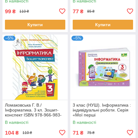
В наявності
В наявності
99
77
₴
₴
110 ₴
85 ₴
Купити
Купити
–5%
–5%
Ломаковська Г. В./
3 клас (НУШ). Інформатика :
Інформатика. 3 кл. Зошит-
індивідуальні роботи. Серія
конспект ISBN 978-966-983-
«Мої перші
638-0
досягнення»(Антонова О.,
В наявності
В наявності
Мартинюк С.),
104
71
₴
₴
110 ₴
75 ₴