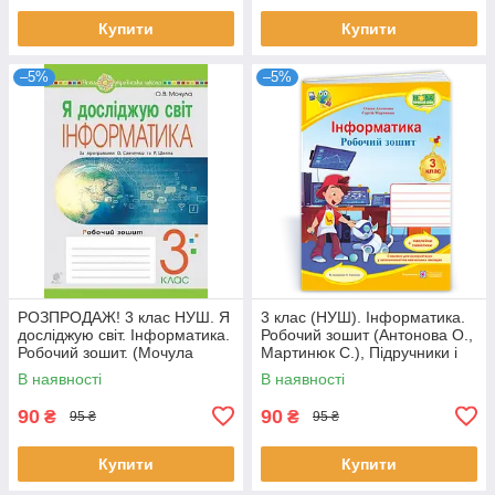
Купити
Купити
–5%
–5%
РОЗПРОДАЖ! 3 клас НУШ. Я
3 клас (НУШ). Інформатика.
досліджую світ. Інформатика.
Робочий зошит (Антонова О.,
Робочий зошит. (Мочула
Мартинюк С.), Підручники і
Ольга Василівна), Богдан
посібники
В наявності
В наявності
90
90
₴
₴
95 ₴
95 ₴
Купити
Купити