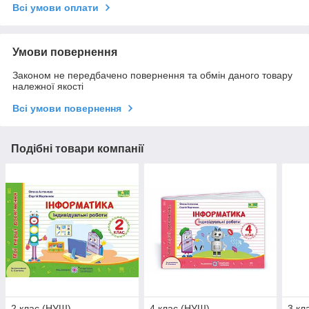
Всі умови оплати
Умови повернення
Законом не передбачено повернення та обмін даного товару
належної якості
Всі умови повернення
Подібні товари компанії
2 клас (НУШ).
4 клас (НУШ).
3 кл