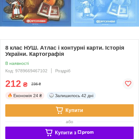
8 клас НУШ. Атлас і контурні карти. Історія
України. Картографія
В наявності
Код: 9789669467102
Роздріб
212
₴
236 ₴
Економія
24 ₴
Залишилось
42 дні
Купити
або
Купити з