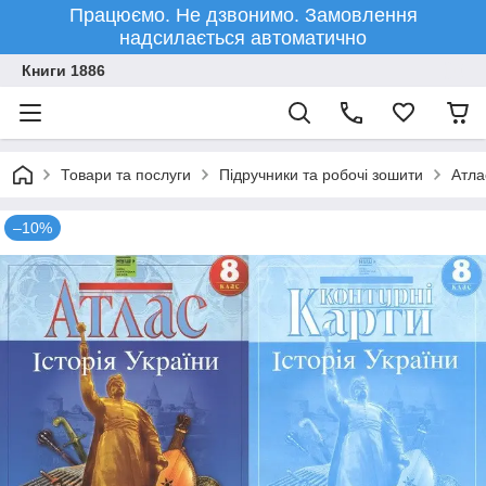
Працюємо. Не дзвонимо. Замовлення
надсилається автоматично
Книги 1886
Товари та послуги
Підручники та робочі зошити
Атла
–10%