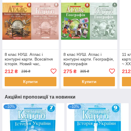
8 клас НУШ. Атлас і
8 клас НУШ. Атлас і
11 к
контурні карти. Всесвітня
контурні карти. Географія,
карт
історія. Новий час,
Картографія
~ XX
Картографія
Карт
212
275
212
₴
₴
236 ₴
305 ₴
Купити
Купити
Акційні пропозиції та новинки
–10%
–10%