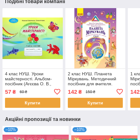
Подібні товари компанії
4 клас НУШ. Уроки
2 клас НУШ. Планета
1 кл
майстерності. Альбом-
Міркувань. Методичний
Мірк
посібник (Агєєва О. В.,
посібник для вчителя.
посі
Котелянець Н. В.),
Розробки уроків (Гісь О.М.,
Розр
57
142
142
₴
₴
60 ₴
150 ₴
Грамота
Проць С.О., Філяк І.В.,
Проц
Цимбаліста
Цимб
Купити
Купити
Акційні пропозиції та новинки
–10%
–10%