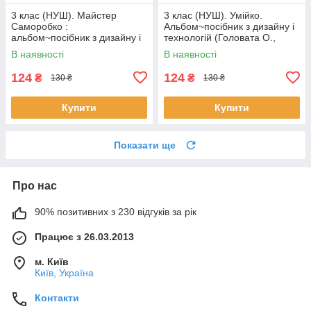
3 клас (НУШ). Майстер
3 клас (НУШ). Умійко.
Саморобко :
Альбом~посібник з дизайну і
альбом~посібник з дизайну і
технологій (Головата О.,
технологій (Бровченко А.,
Кононюк А.), Підручники і
В наявності
В наявності
Копитіна Н.),
посібники
124
124
₴
₴
130 ₴
130 ₴
Купити
Купити
Показати ще
Про нас
90% позитивних з 230 відгуків за рік
Працює з 26.03.2013
м. Київ
Київ, Україна
Контакти