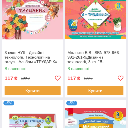
3 клас НУШ. Дизайн і
Молочко В.В. ISBN 978-966-
технології. Технологічна
991-261-9/Дизайн і
галузь. Альбом «ТРУДАРІК»
технології, 3 кл. "Я-
(Смалюх М.П.), Генеза
Трудівничок"
В наявності
В наявності
117
117
₴
₴
130 ₴
130 ₴
Купити
Купити
–5%
–5%