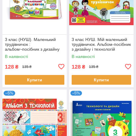
3 клас (НУШ). Маленький
3 клас НУШ. Мій маленький
трудівничок :
трудівничок. Альбом-посібник
альбом~посібник з дизайну
з дизайну і технологій
та технологій (Роговська Л.),
(Павленко О.), Ранок
В наявності
В наявності
Підручники і
128
128
₴
₴
135 ₴
135 ₴
Купити
Купити
–5%
–5%