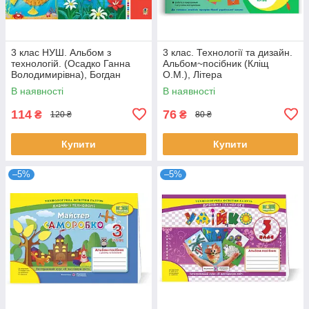
3 клас НУШ. Альбом з
3 клас. Технології та дизайн.
технологій. (Осадко Ганна
Альбом~посібник (Кліщ
Володимирівна), Богдан
О.М.), Літера
В наявності
В наявності
114
76
₴
₴
120 ₴
80 ₴
Купити
Купити
–5%
–5%