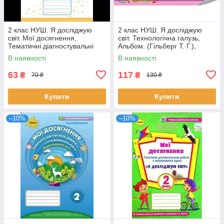
2 клас НУШ. Я досліджую
2 клас НУШ. Я досліджую
світ. Мої досягнення,
світ. Технологічна галузь,
Тематичні діагностувальні
Альбом. (Гільберг Т. Г.),
роботи (Грущинська І.В.),
Генеза
В наявності
В наявності
Оріон
63
117
₴
₴
70 ₴
130 ₴
Купити
Купити
–10%
–10%