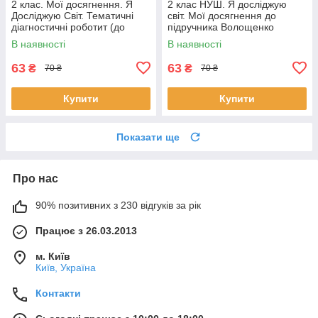
2 клас. Мої досягнення. Я
2 клас НУШ. Я досліджую
Досліджую Світ. Тематичні
світ. Мої досягнення до
діагностичні роботит (до
підручника Волощенко
Бібік) (Єременко О.В.), Оріон
(Глухенька Л.М.), Оріон
В наявності
В наявності
63
63
₴
₴
70 ₴
70 ₴
Купити
Купити
Показати ще
Про нас
90% позитивних з 230 відгуків за рік
Працює з 26.03.2013
м. Київ
Київ, Україна
Контакти