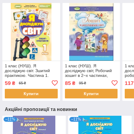
1 клас (НУШ). Я
1 клас (НУШ). Я
1 кл
досліджую світ. Зшитий
досліджую світ, Робочий
досл
практикою. Частина 1.
зошит в 2~х частинах,
робо
(Гільберг Т., Тарнавська
Частина 2 (Гільберг Т.,
1 і 2
59
85
117
₴
₴
65 ₴
95 ₴
С., Павич Н.), Генеза
Тарнавська С., Павич Н.),
Тарн
Генеза
Купити
Купити
Акційні пропозиції та новинки
–11%
–11%