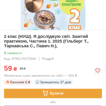
2 клас (НУШ). Я досліджую світ. Зшитий
практикою, Частина 1. 2025 (Гільберг Т.,
Тарнавська С., Павич Н.),
В наявності
Код: 9786178370565
Роздріб
59
₴
65 ₴
Мінімальна сума замовлення на сайті — 400 ₴
Економія
6 ₴
Залишилось
37 днів
Купити
або