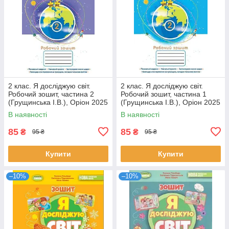
2 клас. Я досліджую світ.
2 клас. Я досліджую світ.
Робочий зошит, частина 2
Робочий зошит, частина 1
(Грущинська І.В.), Оріон 2025
(Грущинська І.В.), Оріон 2025
В наявності
В наявності
85
85
₴
₴
95 ₴
95 ₴
Купити
Купити
–10%
–10%