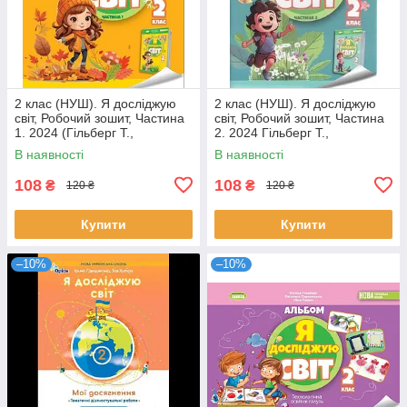
2 клас (НУШ). Я досліджую
2 клас (НУШ). Я досліджую
світ, Робочий зошит, Частина
світ, Робочий зошит, Частина
1. 2024 (Гільберг Т.,
2. 2024 Гільберг Т.,
Тарнавська С., Павич Н.),
Тарнавська С., Павич Н.),
В наявності
В наявності
Генеза
Генеза
108
108
₴
₴
120 ₴
120 ₴
Купити
Купити
–10%
–10%