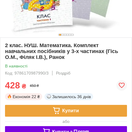
2 клас. НУШ. Математика. Комплект
навчальних посібників у 3-х частинах (Гісь
О.М., Філяк І.В.), Ранок
В наявності
Код: 9786170987990/3
Роздріб
428
₴
450 ₴
Економія
22 ₴
Залишилось
36 днів
Купити
або
Купити з