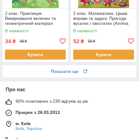
2 клас. Практикум.
2 клас. Математика. Цікаві
Вимірювання величин та
вправи та задачі. Пригоди
геометричний матеріал
вусатих і хвостатих (Алліна
(Шевченко К.М.), Торсинг
О.Г.), Торсінг
В наявності
В наявності
34
52
₴
₴
38 ₴
58 ₴
Купити
Купити
Показати ще
Про нас
90% позитивних з 230 відгуків за рік
Працює з 26.03.2013
м. Київ
Київ, Україна