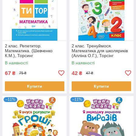
2 клас. Репетитор.
2 клас. Тренуймося.
Математика. (Шевченко
Математика для школяриків
К.М.), Торсинг
(Алліна О.Г.), Торсінг
В наявності
В наявності
67
42
₴
₴
75 ₴
47 ₴
Купити
Купити
–11%
–11%