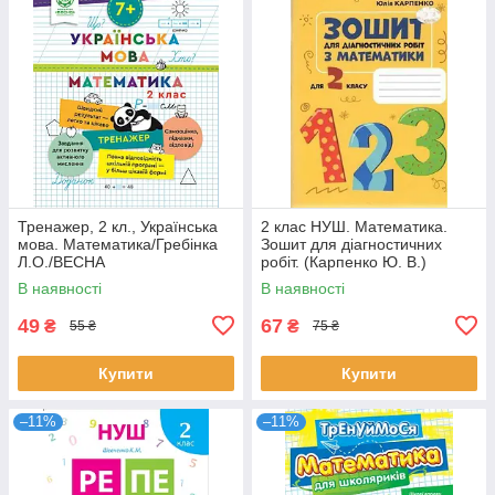
Тренажер, 2 кл., Українська
2 клас НУШ. Математика.
мова. Математика/Гребінка
Зошит для діагностичних
Л.О./ВЕСНА
робіт. (Карпенко Ю. В.)
Генеза
В наявності
В наявності
49
67
₴
₴
55 ₴
75 ₴
Купити
Купити
–11%
–11%