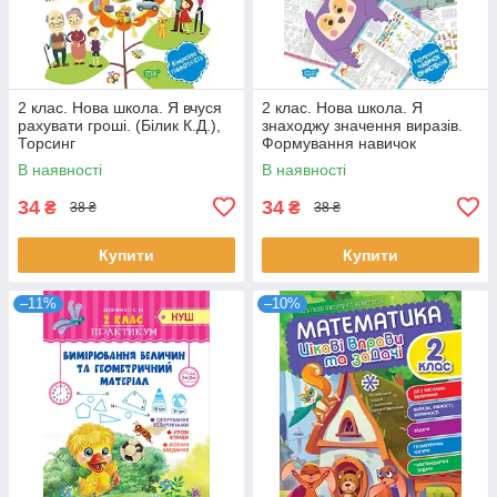
2 клас. Нова школа. Я вчуся
2 клас. Нова школа. Я
рахувати гроші. (Білик К.Д.),
знаходжу значення виразів.
Торсинг
Формування навичок
обчислення. (Шевченко К.М.),
В наявності
В наявності
Торсинг
34
34
₴
₴
38 ₴
38 ₴
Купити
Купити
–11%
–10%