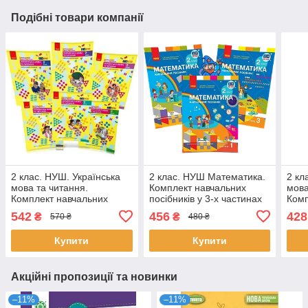
Подібні товари компанії
2 клас. НУШ. Українська
2 клас. НУШ Математика.
2 кл
мова та читання.
Комплект навчальних
мова
Комплект навчальних
посібників у 3-х частинах
Комп
посібників у 6-ти частинах
(Скворцова С.О.,
посі
542
456
428
₴
₴
570 ₴
480 ₴
(Большакова І.О.,
Онопрієнко О.В.), Ранок
(Цеп
Купити
Купити
Акційні пропозиції та новинки
–11%
–11%