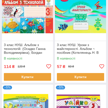
3 клас НУШ. Альбом з
3 клас НУШ. Уроки з
технологій. (Осадко Ганна
майстерності. Альбом ~
Володимирівна), Богдан
посібник (Котелянець Н. В
,Агєєва О. В., ), Грамота
В наявності
В наявності
114
57
₴
₴
120 ₴
60 ₴
Купити
Купити
–5%
–5%