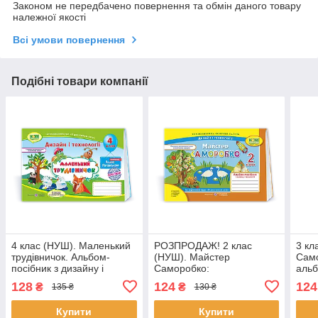
Законом не передбачено повернення та обмін даного товару
належної якості
Всі умови повернення
Подібні товари компанії
4 клас (НУШ). Маленький
РОЗПРОДАЖ! 2 клас
3 кл
трудівничок. Альбом-
(НУШ). Майстер
Само
посібник з дизайну і
Саморобко:
альб
технологій. (Роговська Л.),
альбом~посібник з
диза
128
124
124
₴
₴
135 ₴
130 ₴
Підручники і
дизайну та технологій
(Бро
(Копитіна Н., Бровченко
Н.),
Купити
Купити