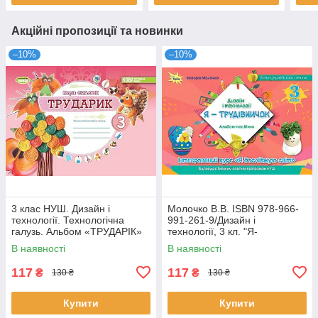
Акційні пропозиції та новинки
–10%
–10%
3 клас НУШ. Дизайн і
Молочко В.В. ISBN 978-966-
технології. Технологічна
991-261-9/Дизайн і
галузь. Альбом «ТРУДАРІК»
технології, 3 кл. "Я-
(Смалюх М.П.), Генеза
Трудівничок"
В наявності
В наявності
117
117
₴
₴
130 ₴
130 ₴
Купити
Купити