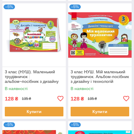
–5%
–5%
3 клас (НУШ). Маленький
3 клас НУШ. Мій маленький
трудівничок :
трудівничок. Альбом-посібник
альбом~посібник з дизайну
з дизайну і технологій
та технологій (Роговська Л.),
(Павленко О.), Ранок
В наявності
В наявності
Підручники і
128
128
₴
₴
135 ₴
135 ₴
Купити
Купити
–5%
–5%