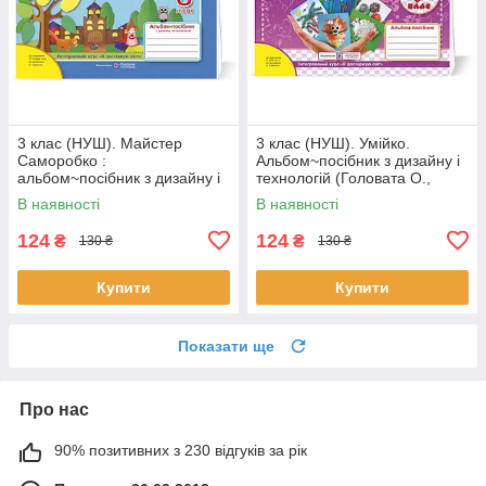
3 клас (НУШ). Майстер
3 клас (НУШ). Умійко.
Саморобко :
Альбом~посібник з дизайну і
альбом~посібник з дизайну і
технологій (Головата О.,
технологій (Бровченко А.,
Кононюк А.), Підручники і
В наявності
В наявності
Копитіна Н.),
посібники
124
124
₴
₴
130 ₴
130 ₴
Купити
Купити
Показати ще
Про нас
90% позитивних з 230 відгуків за рік