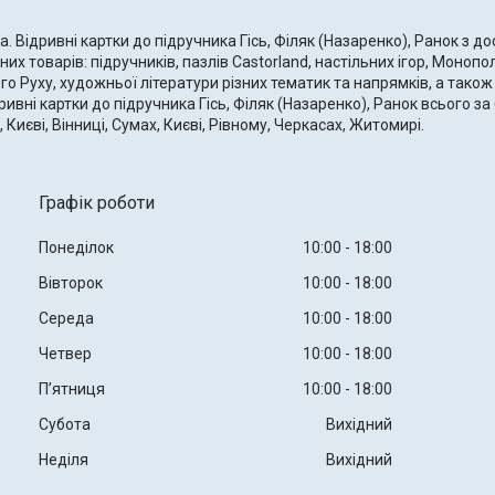
. Відривні картки до підручника Гісь, Філяк (Назаренко), Ранок з д
х товарів: підручників, пазлів Castorland, настільних ігор, Монопол
 Руху, художньої літератури різних тематик та напрямків, а також 
ні картки до підручника Гісь, Філяк (Назаренко), Ранок всього за 6
Києві, Вінниці, Сумах, Києві, Рівному, Черкасах, Житомирі.
Графік роботи
Понеділок
10:00
18:00
Вівторок
10:00
18:00
Середа
10:00
18:00
Четвер
10:00
18:00
Пʼятниця
10:00
18:00
Субота
Вихідний
Неділя
Вихідний