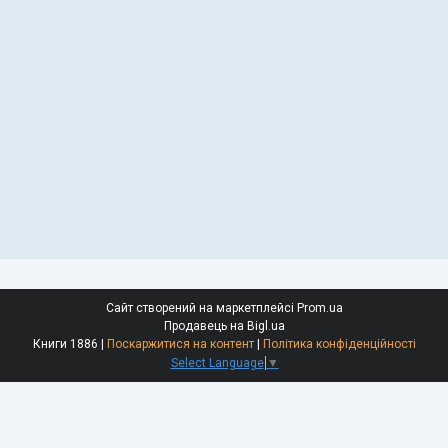
Сайт створений на маркетплейсі
Prom.ua
Продавець на Bigl.ua
Книги 1886 |
Поскаржитися на контент
|
Політика конфіденційності
Select Language
▼