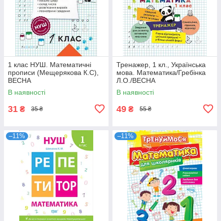
1 клас НУШ. Математичні
Тренажер, 1 кл., Українська
прописи (Мещерякова К.С),
мова. Математика/Гребінка
ВЕСНА
Л.О./ВЕСНА
В наявності
В наявності
31
49
₴
₴
35 ₴
55 ₴
–11%
–11%