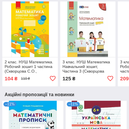
2 клас. НУШ Математика.
3 клас. НУШ Математика
3 кл
Робочий зошит 1 частина
Навчальний зошит,
Робо
(Скворцова С.О.,
Частина 3 (Скворцова
част
Онопрієнко О.В.), Ранок
С.О., Онопрієнко О.В.),
Оноп
104
125
209
₴
₴
110 ₴
Ранок
Акційні пропозиції та новинки
–11%
–11%