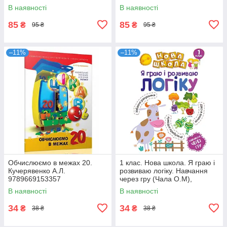
Оріон
Оріон
В наявності
В наявності
85
85
₴
₴
95 ₴
95 ₴
–11%
–11%
Обчислюємо в межах 20.
1 клас. Нова школа. Я граю і
Кучерявенко А.Л.
розвиваю логіку. Навчання
9789669153357
через гру (Чала О.М),
Торсинг
В наявності
В наявності
34
34
₴
₴
38 ₴
38 ₴