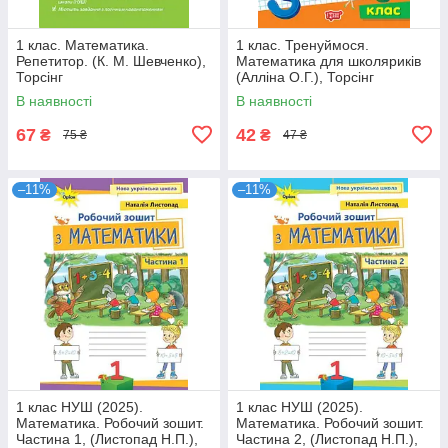
1 клас. Математика.
1 клас. Тренуймося.
Репетитор. (К. М. Шевченко),
Математика для школяриків
Торсінг
(Алліна О.Г.), Торсінг
В наявності
В наявності
67
42
₴
₴
75 ₴
47 ₴
–11%
–11%
1 клас НУШ (2025).
1 клас НУШ (2025).
Математика. Робочий зошит.
Математика. Робочий зошит.
Частина 1, (Листопад Н.П.),
Частина 2, (Листопад Н.П.),