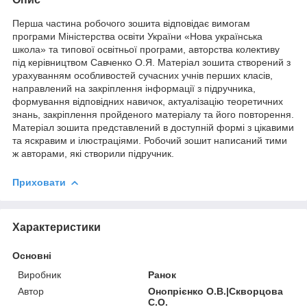
Перша частина робочого зошита відповідає вимогам
програми Міністерства освіти України «Нова українська
школа» та типової освітньої програми, авторства колективу
під керівництвом Савченко О.Я. Матеріал зошита створений з
урахуванням особливостей сучасних учнів перших класів,
направлений на закріплення інформації з підручника,
формування відповідних навичок, актуалізацію теоретичних
знань, закріплення пройденого матеріалу та його повторення.
Матеріал зошита представлений в доступній формі з цікавими
та яскравим и ілюстраціями. Робочий зошит написаний тими
ж авторами, які створили підручник.
Приховати
Характеристики
Основні
Виробник
Ранок
Автор
Онопрієнко О.В.|Скворцова
С.О.