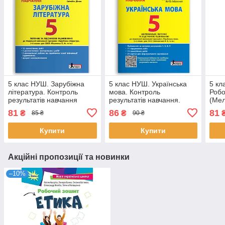
5 клас НУШ. Зарубіжна
5 клас НУШ. Українська
5 кл
література. Контроль
мова. Контроль
Робо
результатів навчання
результатів навчання.
(Мел
(Первак О.П., Дячок С.О.),
Формувальне, поточне та
Є.Д.
81
86
81
₴
₴
85 ₴
90 ₴
Літера
підсумкове оцінювання
(Заболотний О. В.
Купити
Купити
Акційні пропозиції та новинки
–10%