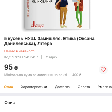
5 кусень НУШ. Замишляє. Етика (Оксана
Данилевська), Літера
Немає в наявності
Код: 9789669453457
Роздріб
95
₴
Мінімальна сума замовлення на сайті — 400 ₴
Опис
Характеристики
Доставка
Оплата
Умови п
Опис