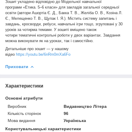
Зошит укладено відповідно до Модельної навчальної
програми «Етика. 5–6 класи» для закладів загальної середньої
освіти (автори Ашортіа Є. Д., Бакка Т. В., Желіба О. В., Козіна Л.
Є., Мелещенко Т. В., Щупак І. Я.). Містить систему запитань і
завдань, кросворди, ребуси, навчальні ігри тощо, згруповані у 30
уроків за чотирма темами. У зошиті вміщено також
чотири тематичні контрольні роботи у двох варіантах. Завдання
можна виконувати як на уроках, так і самостійно.
Детальніше про зошит — у нашому
відео
https://youtu.be/6nRm0mXa6Fo
Приховати
Характеристики
Основні атрибути
Виробник
Видавництво Літера
Кількість сторінок
96
Мова видання
Українська
Користувальницькі характеристики