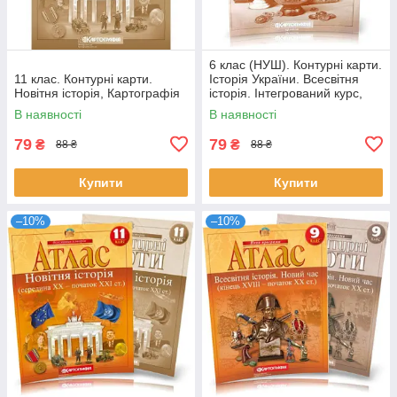
6 клас (НУШ). Контурні карти.
11 клас. Контурні карти.
Історiя України. Всесвітня
Новітня історія, Картографія
історія. Інтегрований курс,
Картографія
В наявності
В наявності
79
79
₴
₴
88 ₴
88 ₴
Купити
Купити
–10%
–10%