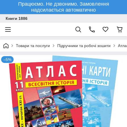
Працюємо. Не дзвонимо. Замовлення
надсилається автоматично
Книги 1886
Товари та послуги
Підручники та робочі зошити
Атла
–5%