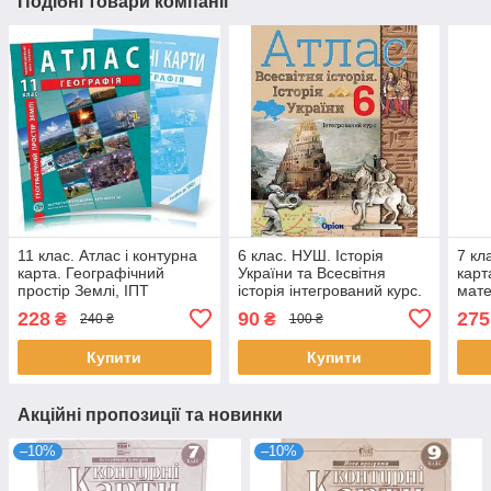
Подібні товари компанії
11 клас. Атлас і контурна
6 клас. НУШ. Історія
7 кл
карта. Географічний
України та Всесвітня
карт
простір Землі, ІПТ
історія інтегрований курс.
мате
Атлас (2023) (Щупак І.Я.),
Карт
228
90
275
₴
₴
240 ₴
100 ₴
Оріон
Купити
Купити
Акційні пропозиції та новинки
–10%
–10%