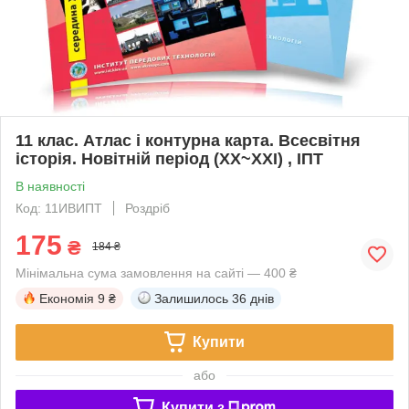
11 клас. Атлас і контурна карта. Всесвітня
історія. Новітній період (XX~XXI) , ІПТ
В наявності
Код: 11ИВИПТ
Роздріб
175
₴
184 ₴
Мінімальна сума замовлення на сайті — 400 ₴
Економія
9 ₴
Залишилось
36 днів
Купити
або
Купити з