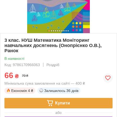
3 клас. НУШ Математика Моніторинг
навчальних досягнень (Онопрієнко О.В.),
Ранок
В наявності
Код: 9786170966063
Роздріб
66
₴
70 ₴
Мінімальна сума замовлення на сайті — 400 ₴
Економія
4 ₴
Залишилось
36 днів
Купити
або