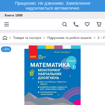
Працюємо. Не дзвонимо. Замовлення
надсилається автоматично
Книги 1886
Товари та послуги
Підручники та робочі зошити
3 ~ 
–6%