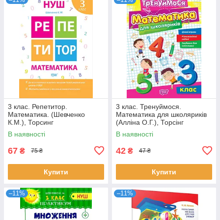
3 клас. Репетитор.
3 клас. Тренуймося.
Математика. (Шевченко
Математика для школяриків
К.М.), Торсинг
(Алліна О.Г.), Торсінг
В наявності
В наявності
67
42
₴
₴
75 ₴
47 ₴
Купити
Купити
–11%
–11%