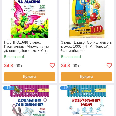
РОЗПРОДАЖ! 3 клас.
3 клас. Цікаво. Обчислюємо в
Практичним. Множення та
межах 1000. (Н. М. Попова),
ділення (Шевченко К.М.),
Час майстрів
Торсинг
В наявності
В наявності
34
34
₴
₴
38 ₴
38 ₴
Купити
Купити
–11%
–11%