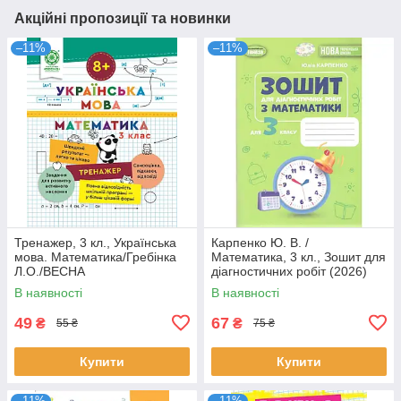
Акційні пропозиції та новинки
–11%
–11%
Тренажер, 3 кл., Українська
Карпенко Ю. В. /
мова. Математика/Гребінка
Математика, 3 кл., Зошит для
Л.О./ВЕСНА
діагностичних робіт (2026)
В наявності
В наявності
49
67
₴
₴
55 ₴
75 ₴
Купити
Купити
–11%
–11%