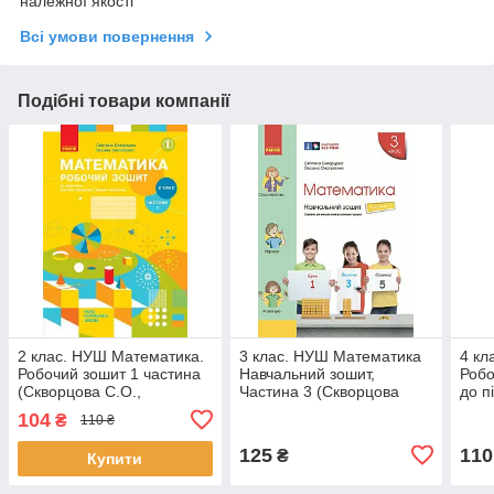
належної якості
Всі умови повернення
Подібні товари компанії
2 клас. НУШ Математика.
3 клас. НУШ Математика
4 кл
Робочий зошит 1 частина
Навчальний зошит,
Робо
(Скворцова С.О.,
Частина 3 (Скворцова
до п
Онопрієнко О.В.), Ранок
С.О., Онопрієнко О.В.),
С.О.
104
₴
110 ₴
Ранок
Ран
125
110
₴
Купити