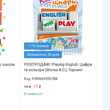
–11%
Залишилось 35 днів
 школи.
РОЗПРОДАЖ! Playing English. Цифри
г
та кольори (Фісіна А.О.), Торсинг
9789669395788
17 ₴
19 ₴
В наявності