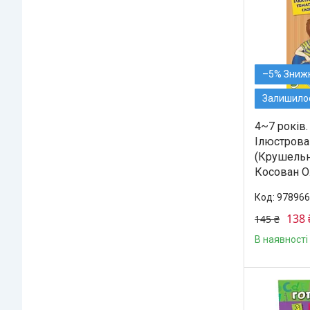
–5%
Залишилос
4~7 років.
Ілюстрова
(Крушельни
Косован О.
978966
138 
145 ₴
В наявності