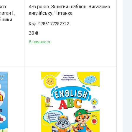
sch:
4-6 років. Зшитий шаблон. Вивчаємо
гач І.,
англійську. Читанка
ібники
9786177282722
39 ₴
В наявності