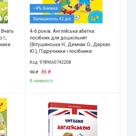
–4%
Залишилось 42 дні
: Вчать
4-6 років. Англійська абетка :
І.,
посібник для дошкільнят
бники
(Вітушинська Н., Демчак О., Деркач
Ю.), Підручники і посібники
9789660742208
86 ₴
90 ₴
В наявності