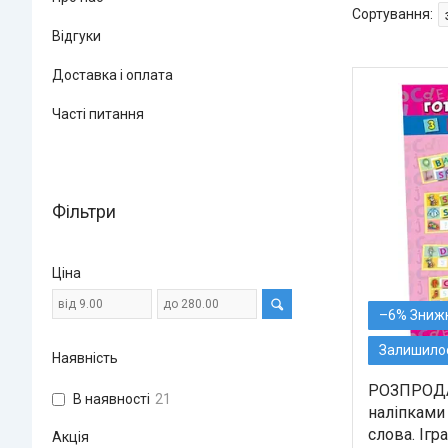
Відгуки
Доставка і оплата
Часті питання
Фільтри
Ціна
–6%
Залишилос
Наявність
РОЗПРОДА
В наявності
21
наліпками
слова. Ігр
Акція