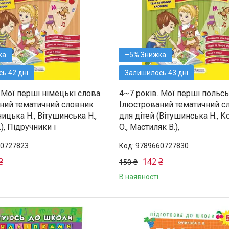
–5%
ь 42 дні
Залишилось 43 дні
 Мої перші німецькі слова.
4~7 років. Мої перші польсь
ний тематичний словник
Ілюстрований тематичний с
цька Н., Вітушинська Н.,
для дітей (Вітушинська Н., 
), Підручники і
О., Мастиляк В.),
0727823
9789660727830
₴
142 ₴
150 ₴
В наявності