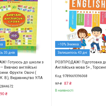
–10%
ь 35 днів
Залишилось 43 дні
Ж! Готуюсь до школи з
РОЗПРОДАЖ! Підготовка до
 — Вивчаю англійські
Англійська мова 5+ , Торсин
рини. Фрукти. Овочі (
9789669396068
К. В.), Видавництво УЛА
87 ₴
97 ₴
2844672
В наявності
,90 ₴