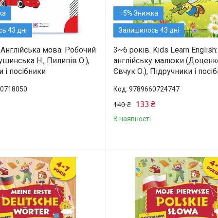
–5%
ь 43 дні
Залишилось 43 дні
 Англійська мова. Робочий
3~6 років. Kids Learn English
ушинська Н., Пилипів О.),
англійську малюки (Доценко 
 і посібники
Євчук О.), Підручники і посі
0718050
9789660724747
133 ₴
140 ₴
В наявності