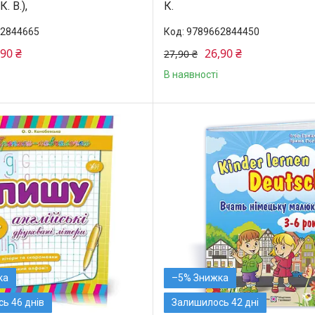
. В.),
К.
2844665
9789662844450
,90 ₴
26,90 ₴
27,90 ₴
В наявності
–5%
ь 46 днів
Залишилось 42 дні