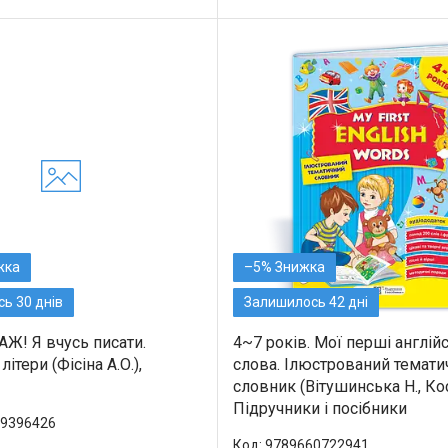
–5%
ь 30 днів
Залишилось 42 дні
! Я вчусь писати.
4~7 років. Мої перші англійс
літери (Фісіна А.О.),
слова. Ілюстрований темати
словник (Вітушинська Н., Кос
Підручники і посібники
9396426
9789660722941