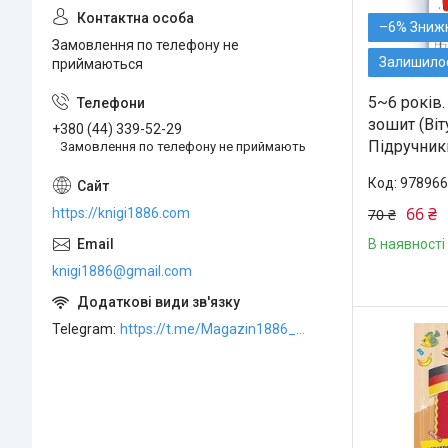
–6%
Замовлення по телефону не
Залишилос
приймаються
5~6 років.
зошит (Віт
+380 (44) 339-52-29
Підручники
Замовлення по телефону не приймають
978966
66 ₴
70 ₴
https://knigi1886.com
В наявності
knigi1886@gmail.com
Telegram
https://t.me/Magazin1886_bot