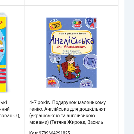
ькі
4-7 років. Подарунок маленькому
чний
генію. Англійська для дошкільнят
ован О.),
(українською та англійською
мовами) (Тетяна Жирова, Василь
9789664291825