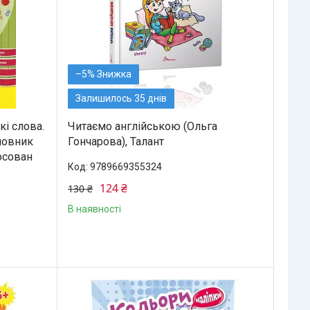
–5%
Залишилось 35 днів
кі слова.
Читаємо англійською (Ольга
ловник
Гончарова), Талант
Косован
9789669355324
124 ₴
130 ₴
В наявності