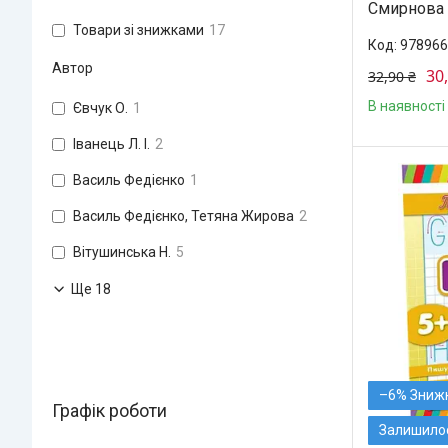
Смирнова К
Товари зі знижками
17
978966
Автор
30
32,90 ₴
В наявності
Євчук О.
1
Іванець Л. І.
2
Василь Федієнко
1
Василь Федієнко, Тетяна Жирова
2
Вітушинська Н.
5
Ще 18
–6%
Графік роботи
Залишилос