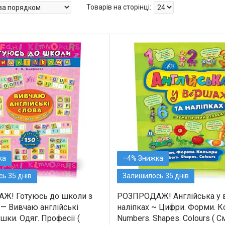
–4%
ь 35 днів
Залишилось 35 днів
Ж! Готуюсь до школи з
РОЗПРОДАЖ! Англійська у в
 — Вивчаю англійські
наліпках ~ Цифри. Форми. К
ашки. Одяг. Професії (
Numbers. Shapes. Colours ( 