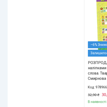
–6%
Залишилос
РОЗПРОДА
наліпками
слова. Тва
Смирнова 
978966
30
32,90 ₴
В наявності