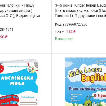
навчалочки ~ Пишу
3~6 років. Kinder lernen Deut
 друковані літери (
Вчать німецьку малюки (Поли
ка О. О.), Видавництво
Грицюк І.), Підручники і пос
9789660727236
2841541
114 ₴
120 ₴
,90 ₴
В наявності