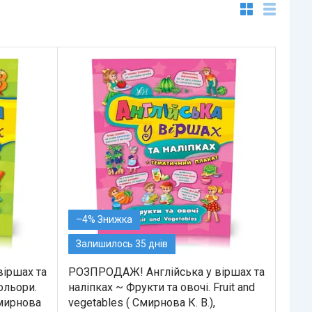
–4%
Залишилось 35 днів
іршах та
РОЗПРОДАЖ! Англійська у віршах та
ольори.
наліпках ~ Фрукти та овочі. Fruit and
Смирнова
vegetables ( Смирнова К. В.),