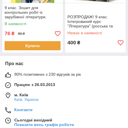
9 клас. Зошит для
контрольних робіт із
зарубіжної літератури.
РОЗПРОДАЖ! 9 клас.
Компетентнісний підхід
Інтегрований курс
В наявності
(Ніколенко О. М.), Грамота
"Література" (росська та
закордонна). Навчальний.
76
Немає в наявності
₴
80 ₴
(Исаева Е. А.), Оріон
400
₴
Купити
Про нас
90% позитивних з 230 відгуків за рік
Працює з 26.03.2013
м. Київ
Київ, Україна
Контакти
Сьогодні вихідний
Показати весь графік роботи