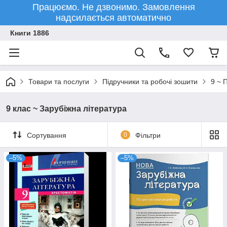
Працюємо. Не дзвонимо. Замовлення
надсилається автоматично
Книги 1886
Товари та послуги
Підручники та робочі зошити
9 ~ 
9 клас ~ Зарубіжна література
Сортування
0
Фільтри
–5%
–5%