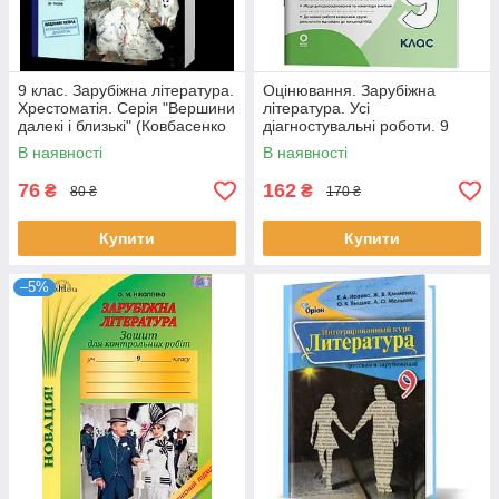
9 клас. Зарубіжна література.
Оцінювання. Зарубіжна
Хрестоматія. Серія "Вершини
література. Усі
далекі і близькі" (Ковбасенко
діагностувальні роботи. 9
Ю.І Ковбасенко Л.В.),
клас
В наявності
В наявності
76
162
₴
₴
80 ₴
170 ₴
Купити
Купити
–5%