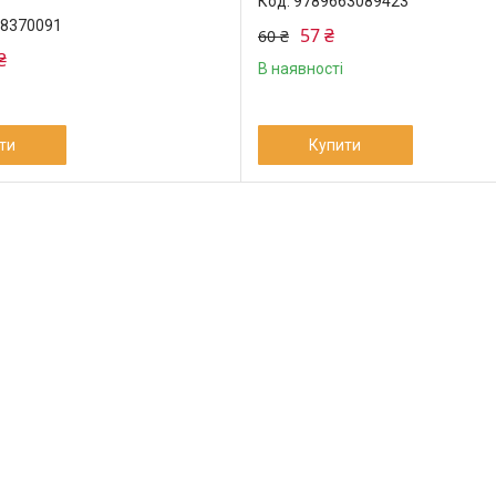
9789663089423
8370091
57 ₴
60 ₴
₴
В наявності
ти
Купити