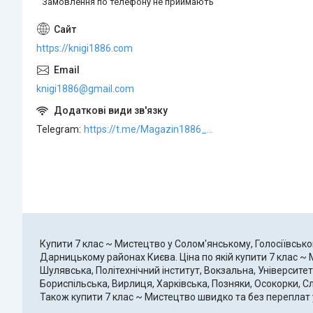
Замовлення по телефону не приймають
https://knigi1886.com
knigi1886@gmail.com
Telegram
https://t.me/Magazin1886_bot
Купити 7 клас ~ Мистецтво у Солом'янському, Голосіївсь
Дарницькому районах Києва. Ціна по якій купити 7 клас ~
Шулявська, Політехнічний інститут, Вокзальна, Університет
Бориспільська, Вирлиця, Харківська, Позняки, Осокорки, С
Також купити 7 клас ~ Мистецтво швидко та без переплат у 