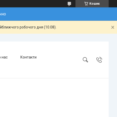
Кошик
чно
айближчого робочого дня (10.08).
 нас
Контакти