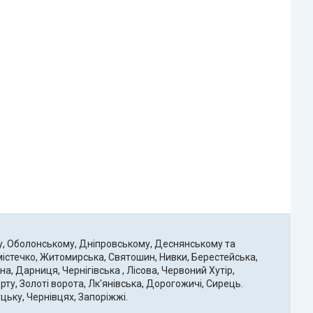
у, Оболонському, Дніпровському, Деснянському та
містечко, Житомирська, Святошин, Нивки, Берестейська,
а, Дарниця, Чернігівська , Лісова, Червоний Хутір,
ту, Золоті ворота, Лк'янівська, Дорогожичі, Сирець.
цьку, Чернівцях, Запоріжжі.