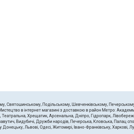
кому, Святошинському, Подільському, Шевченківському, Печерськом
 Мистецтво в інтернет магазині з доставкою в район Метро: Академ
, Театральна, Хрещатик, Арсенальна, Дніпро, Гідропарк, Лівобережн
лавутич, Видубичі, Дружби народів, Печерська, Кловська, Палац спор
Донецьку, Львові, Одесі, Житомирі, Івано-Франківську, Харкові, Лу