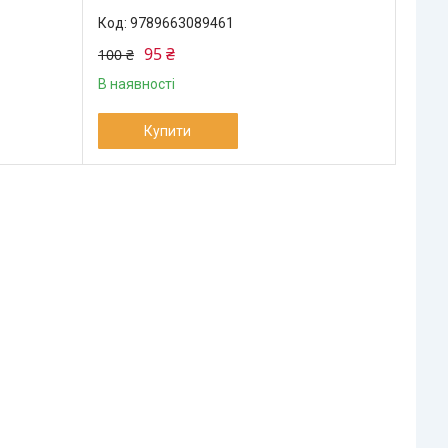
9789663089461
95 ₴
100 ₴
В наявності
Купити