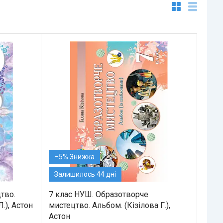
–5%
Залишилось 44 дні
тво.
7 клас НУШ. Образотворче
.), Астон
мистецтво. Альбом. (Кізілова Г.),
Астон