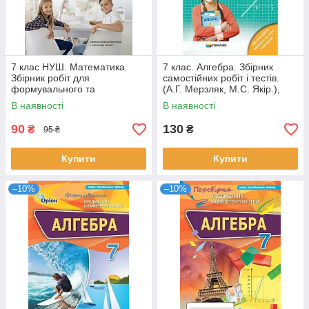
7 клас НУШ. Математика.
7 клас. Алгебра. Збірник
Збірник робіт для
самостійних робіт і тестів.
формувального та
(А.Г. Мерзляк, М.С. Якір.),
підсумкового оцінювання
Гімназія
В наявності
В наявності
(Школьний О.В., Нелін Є.П.,
Простакова Ю.С.,
90
130
₴
₴
95 ₴
Купити
Купити
–10%
–10%