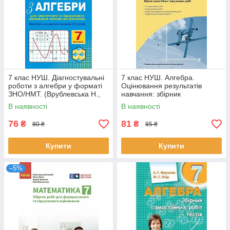
7 клас НУШ. Діагностувальні
7 клас НУШ. Алгебра.
роботи з алгебри у форматі
Оцінювання результатів
ЗНО/НМТ. (Врублевська Н.,
навчання: збірник
Козира В.), Астон
діагностичних иа підсумкових
В наявності
В наявності
робіт (Захарійченко Ю.О.,
Пекарська
76
81
₴
₴
80 ₴
85 ₴
Купити
Купити
–5%