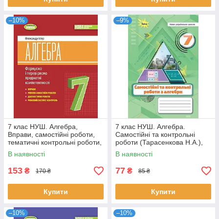
–10%
–9%
7 клас НУШ. Алгебра,
7 клас НУШ. Алгебра.
Вправи, самостійні роботи,
Самостійні та контрольні
тематичні контрольні роботи,
роботи (Тарасенкова Н.А.),
експрес~контроль (Істер О.
Оріон
В наявності
В наявності
С.),
153
77
₴
₴
170 ₴
85 ₴
Купити
Купити
–10%
–10%