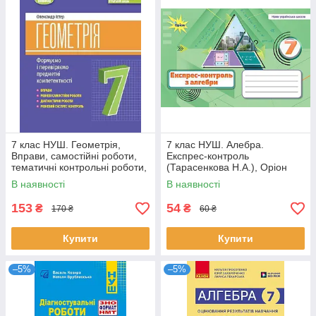
7 клас НУШ. Геометрія,
7 клас НУШ. Алебра.
Вправи, самостійні роботи,
Експрес-контроль
тематичні контрольні роботи,
(Тарасенкова Н.А.), Оріон
експрес~контроль (Істер О.
В наявності
В наявності
С.),
153
54
₴
₴
170 ₴
60 ₴
Купити
Купити
–5%
–5%