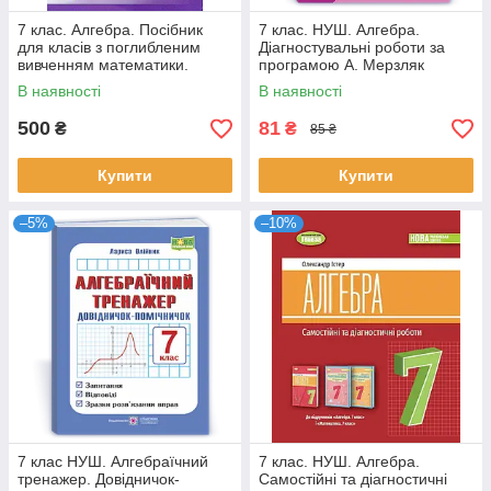
7 клас. Алгебра. Посібник
7 клас. НУШ. Алгебра.
для класів з поглибленим
Діагностувальні роботи за
вивченням математики.
програмою А. Мерзляк
Пропедевтика поглибленого
(Кондратьєва Л., Мартинюк
В наявності
В наявності
О., Мартинюк С., Тепцьова
О.),
500
81
₴
₴
85 ₴
Купити
Купити
–5%
–10%
7 клас НУШ. Алгебраїчний
7 клас. НУШ. Алгебра.
тренажер. Довідничок-
Самостійні та діагностичні