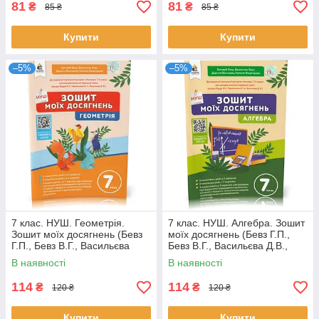
81
81
₴
₴
85 ₴
85 ₴
Купити
Купити
–5%
–5%
7 клас. НУШ. Геометрія.
7 клас. НУШ. Алгебра. Зошит
Зошит моїх досягнень (Бевз
моїх досягнень (Бевз Г.П.,
Г.П., Бевз В.Г., Васильєва
Бевз В.Г., Васильєва Д.В.,
Д.В., Владімірова Н.Г.),
Владімірова Н.Г.), Освіта
В наявності
В наявності
Освіта
114
114
₴
₴
120 ₴
120 ₴
Купити
Купити