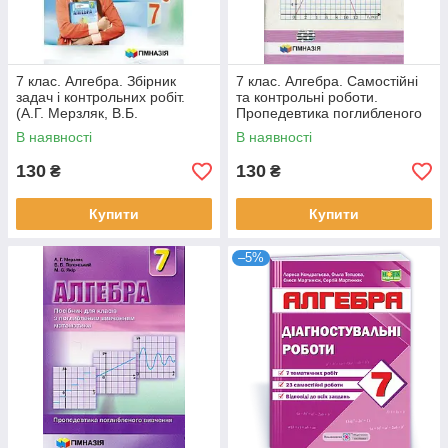
7 клас. Алгебра. Збірник
7 клас. Алгебра. Самостійні
задач і контрольних робіт.
та контрольні роботи.
(А.Г. Мерзляк, В.Б.
Пропедевтика поглибленого
Полонський, Ю.М. Рабінович,
вивчення. (А.Г. Мерзляк, В.Б.
В наявності
В наявності
М.С.
130
130
₴
₴
Купити
Купити
–5%