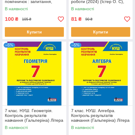
помічничок : запитання,
роботи (2024) (Істер О. С),
відповіді, зразки розв'язання
Генеза
В наявності
В наявності
вправ
100
81
₴
₴
105 ₴
90 ₴
Купити
Купити
–5%
–5%
7 клас. НУШ. Геометрія.
7 клас. НУШ. Алгебра.
Контроль результатів
Контроль результатів
навчання (Гальперіна) Літера
навчання (Гальперіна) Літера
В наявності
В наявності