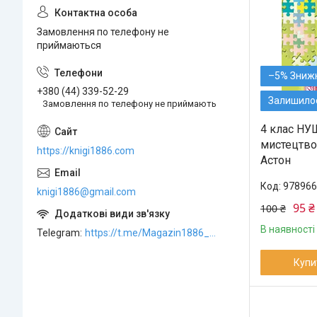
Замовлення по телефону не
приймаються
–5%
+380 (44) 339-52-29
Залишилос
Замовлення по телефону не приймають
4 клас НУ
мистецтво.
https://knigi1886.com
Астон
978966
knigi1886@gmail.com
95 ₴
100 ₴
В наявності
Telegram
https://t.me/Magazin1886_bot
Купи