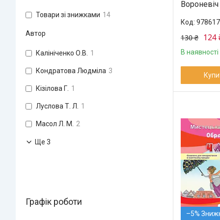
Вороневіч
Товари зі знижками
14
978617
Автор
124 
130 ₴
В наявності
Калініченко О.В.
1
Кондратова Людміла
3
Купи
Кізілова Г.
1
Луслова Т. Л.
1
Масол Л. М.
2
Ще 3
Графік роботи
–5%