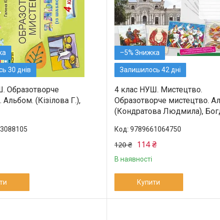
–5%
ь 30 днів
Залишилось 42 дні
Ш. Образотворче
4 клас НУШ. Мистецтво.
 Альбом. (Кізілова Г.),
Образотворче мистецтво. А
(Кондратова Людмила), Бог
3088105
9789661064750
114 ₴
120 ₴
В наявності
ти
Купити