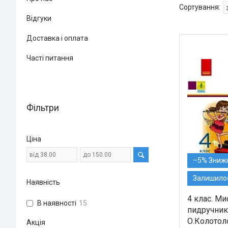
Відгуки
Доставка і оплата
Часті питання
Фільтри
Ціна
–5%
Залишилос
Наявність
4 клас. М
В наявності
15
пидручника
О.Колотоло
Акція