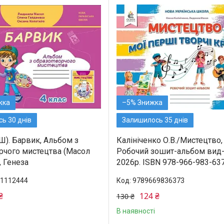
–5%
ь 30 днів
Залишилось 35 днів
Ш). Барвик, Альбом з
Калініченко О.В./Мистецтво, 
рчого мистецтва (Масол
Робочий зошит-альбом вид
 Генеза
2026р. ISBN 978-966-983-63
1112444
9789669836373
₴
124 ₴
130 ₴
В наявності