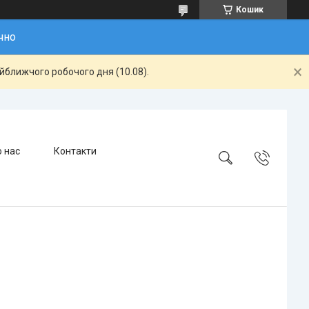
Кошик
чно
айближчого робочого дня (10.08).
 нас
Контакти