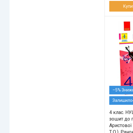
Купи
–5%
Залишилос
4 клас. Н
зошит до п
Аристово
Т.О.), Рано