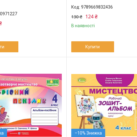
9789669832436
0971227
124 ₴
130 ₴
₴
В наявності
ти
Купити
–10%