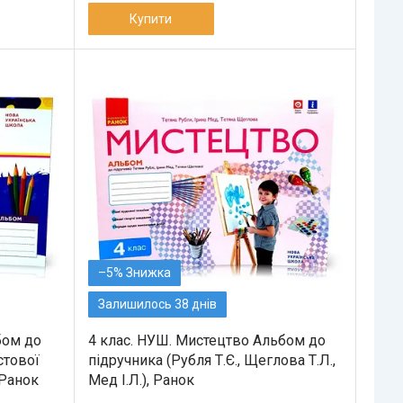
Купити
–5%
Залишилось 38 днів
бом до
4 клас. НУШ. Мистецтво Альбом до
стової
підручника (Рубля Т.Є., Щеглова Т.Л.,
 Ранок
Мед І.Л.), Ранок