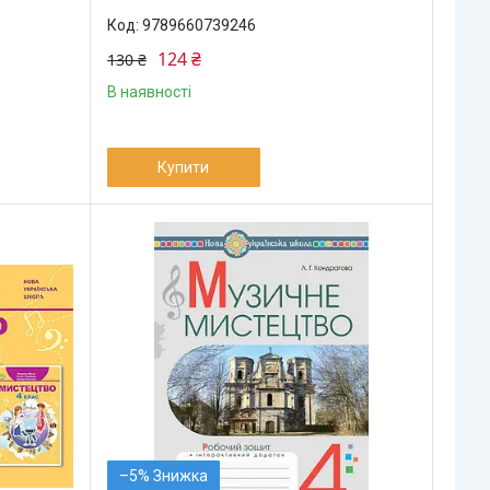
9789660739246
124 ₴
130 ₴
В наявності
Купити
–5%