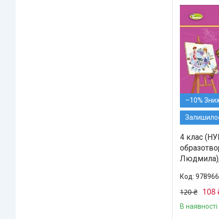
–10%
Залишилос
4 клас (НУ
образотво
Людмила),
978966
108 
120 ₴
В наявності