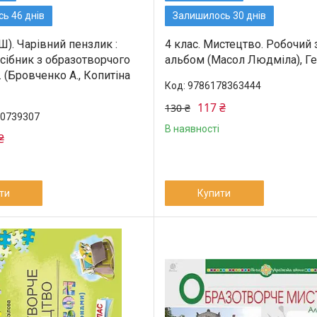
ь 46 днів
Залишилось 30 днів
Ш). Чарівний пензлик :
4 клас. Мистецтво. Робочий
сібник з образотворчого
альбом (Масол Людміла), Г
 (Бровченко А., Копитіна
9786178363444
117 ₴
130 ₴
0739307
В наявності
₴
ти
Купити