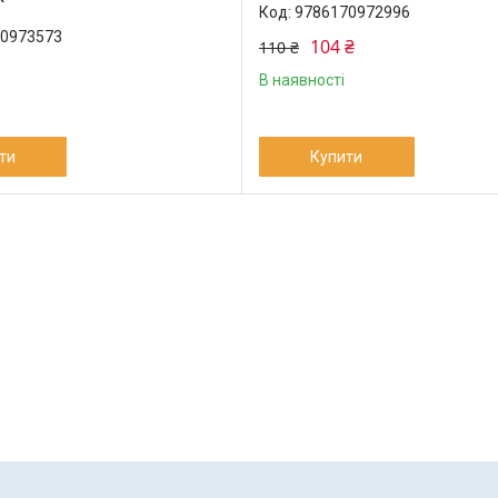
9786170972996
0973573
104 ₴
110 ₴
В наявності
ти
Купити