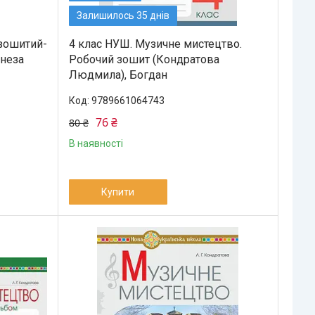
Залишилось 35 днів
 зошитий-
4 клас НУШ. Музичне мистецтво.
енеза
Робочий зошит (Кондратова
Людмила), Богдан
9789661064743
76 ₴
80 ₴
В наявності
Купити