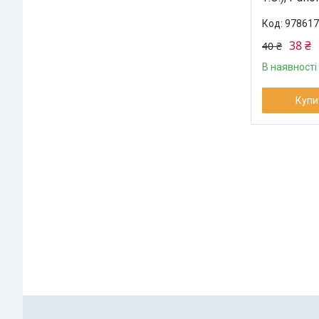
978617
38 ₴
40 ₴
В наявності
Купи