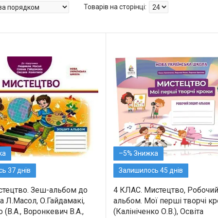
–5%
ь 37 днів
Залишилось 45 днів
истецтво. Зеш-альбом до
4 КЛАС. Мистецтво, Робочи
 Л.Масол, О.Гайдамакі,
альбом. Мої перші творчі к
 (В.А., Воронкевич В.А.,
(Калініченко О.В.), Освіта