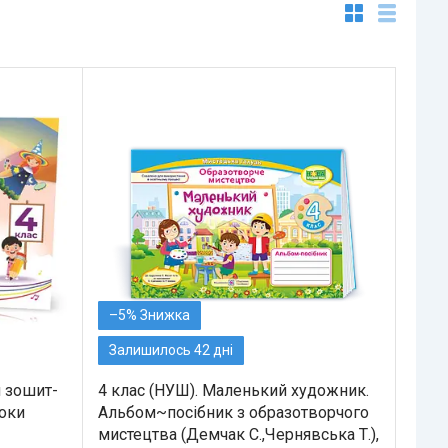
–5%
Залишилось 42 дні
й зошит-
4 клас (НУШ). Маленький художник.
роки
Альбом~посібник з образотворчого
мистецтва (Демчак С.,Чернявська Т.),