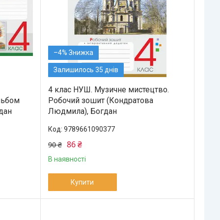
–4%
Залишилось 35 днів
4 клас НУШ. Музичне мистецтво.
льбом
Робочий зошит (Кондратова
дан
Людмила), Богдан
9789661090377
86 ₴
90 ₴
В наявності
Купити