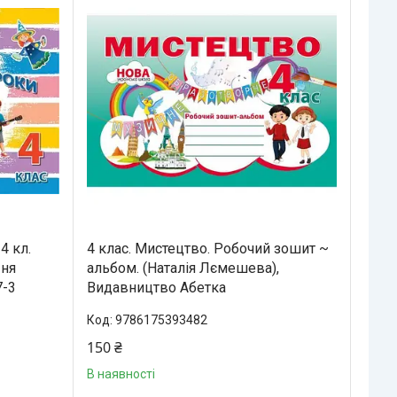
4 кл.
4 клас. Мистецтво. Робочий зошит ~
-ня
альбом. (Наталія Лємешева),
7-3
Видавництво Абетка
9786175393482
150 ₴
В наявності