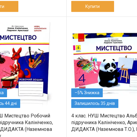
ти
Купити
–5%
ь 44 дні
Залишилось 35 днів
УШ Мистецтво Робочий
4 клас. НУШ Мистецтво Аль
ідручника Калініченко,
підручника Калініченко, Ари
ї ДИДАКТА (Наземнова
ДИДАКТА (Наземнова Т.О.),
к