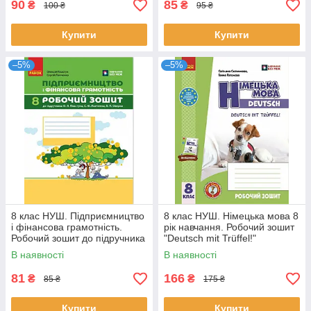
90
85
₴
₴
100 ₴
95 ₴
Купити
Купити
–5%
–5%
8 клас НУШ. Підприємництво
8 клас НУШ. Німецька мова 8
і фінансова грамотність.
рік навчання. Робочий зошит
Робочий зошит до підручника
"Deutsch mit Trüffel!"
О. Пластуна, С. Панченка, В.
(Гоголєва Г.В.), Ранок
В наявності
В наявності
81
166
₴
₴
85 ₴
175 ₴
Купити
Купити