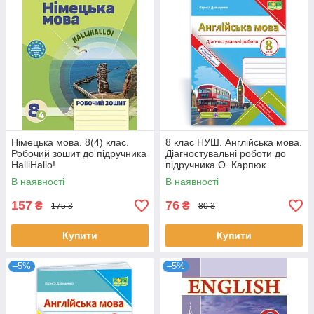
Німецька мова. 8(4) клас.
8 клас НУШ. Англійська мова.
Робочий зошит до підручника
Діагностувальні роботи до
HalliHallo!
підручника О. Карпюк
(Давиденко Л.), Підручники і
В наявності
В наявності
157
76
₴
₴
175 ₴
80 ₴
Купити
Купити
–5%
–5%