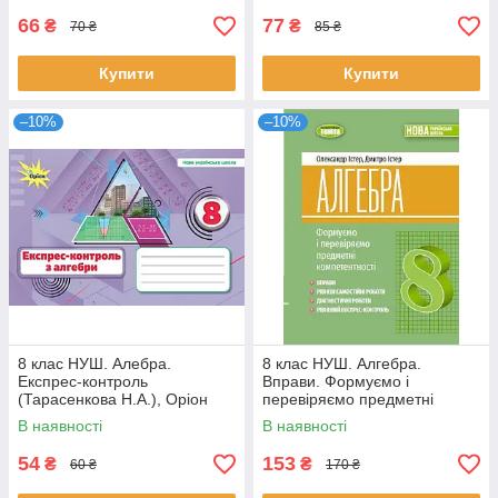
66
77
₴
₴
70 ₴
85 ₴
Купити
Купити
–10%
–10%
8 клас НУШ. Алебра.
8 клас НУШ. Алгебра.
Експрес-контроль
Вправи. Формуємо і
(Тарасенкова Н.А.), Оріон
перевіряємо предметні
компетентності. (Істер О. С.)
В наявності
В наявності
Генеза,
54
153
₴
₴
60 ₴
170 ₴