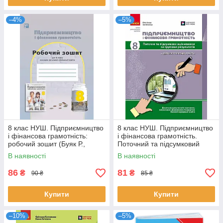
–4%
–5%
8 клас НУШ. Підприємництво
8 клас НУШ. Підприємництво
і фінансова грамотність:
і фінансова грамотність.
робочий зошит (Буяк Р.,
Поточний та підсумковий
Гургула Т., Куждеба Б.,
контроль за групами
В наявності
В наявності
Сливка Є., Сухінська В.),
результатів (Кнорр Ю.В.),
Ранок
86
81
₴
₴
90 ₴
85 ₴
Купити
Купити
–10%
–5%