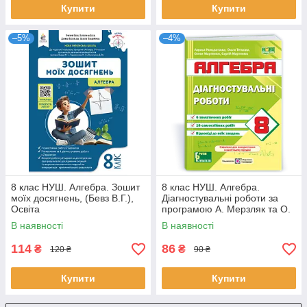
Купити
Купити
–5%
–4%
8 клас НУШ. Алгебра. Зошит
8 клас НУШ. Алгебра.
моїх досягнень, (Бевз В.Г.),
Діагностувальні роботи за
Освіта
програмою А. Мерзляк та О.
Істер (Кондратьєва Л.,
В наявності
В наявності
Мартинюк О.,
114
86
₴
₴
120 ₴
90 ₴
Купити
Купити