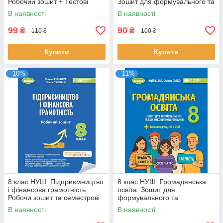
Робочий зошит + Тестові
Зошит для формувального та
завдання (Кузнєцова А. Я.,
підсумкового оцінювання
В наявності
В наявності
Довгань
99
90
₴
₴
110 ₴
100 ₴
Купити
Купити
–10%
–11%
8 клас НУШ. Підприємництво
8 клас НУШ. Громадянська
і фінансова грамотність.
освіта. Зошит для
Робочи зошит та семестрові
формувального та
діагностувальні роботи
підсумкового оцінювання
В наявності
В наявності
(Білай Ю), Генеза