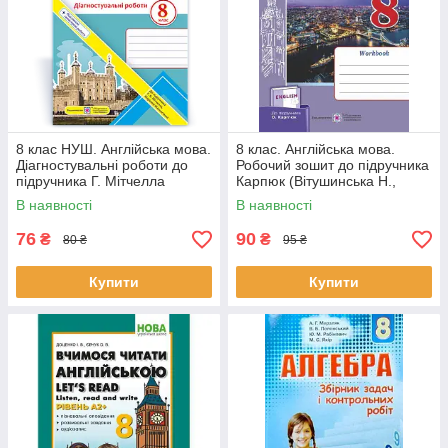
8 клас НУШ. Англійська мова.
8 клас. Англійська мова.
Діагностувальні роботи до
Робочий зошит до підручника
підручника Г. Мітчелла
Карпюк (Вітушинська Н.,
(Давиденко Л.), Підручники і
Косован О.), Підручники і
В наявності
В наявності
посібники
76
90
₴
₴
80 ₴
95 ₴
Купити
Купити