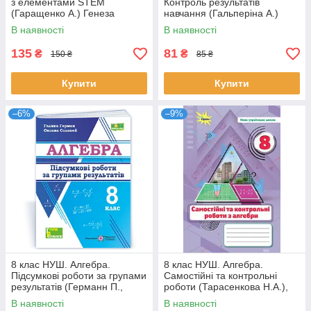
з елементами STEM
Контроль результатів
(Гаращенко А.) Генеза
навчання (Гальперіна А.)
Літера
В наявності
В наявності
135
81
₴
₴
150 ₴
85 ₴
Купити
Купити
–6%
–9%
8 клас НУШ. Алгебра.
8 клас НУШ. Алгебра.
Підсумкові роботи за групами
Самостійні та контрольні
результатів (Германн П.,
роботи (Тарасенкова Н.А.),
Соловей О.), Підручники і
Оріон
В наявності
В наявності
посібники