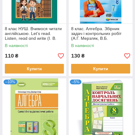
8 клас НУШ. Вчимося читати
8 клас. Алгебра. Збірник
англійською. Let’s read.
задач і контрольних робіт
Listen, reɑd ɑnd write (І. В.
(А.Г. Мерзляк, В.Б.
Доценко, О. В. Євчук.),
Полонський, Ю.М. Рабінович,
В наявності
В наявності
Абетка
М.С.
110
130
₴
₴
Купити
Купити
–10%
–5%