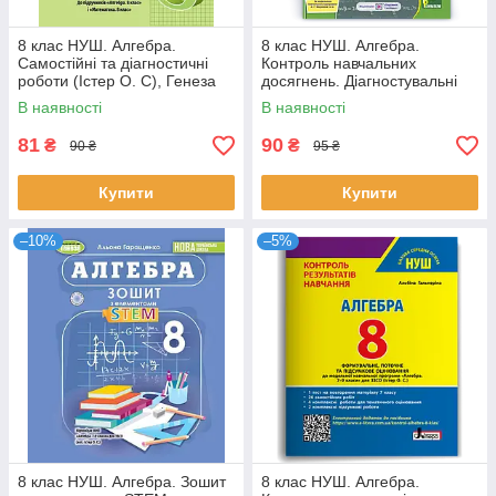
8 клас НУШ. Алгебра.
8 клас НУШ. Алгебра.
Самостійні та діагностичні
Контроль навчальних
роботи (Істер О. С), Генеза
досягнень. Діагностувальні
роботи за програмою А. Г.
В наявності
В наявності
Мерзляка (Кравчук В.,
Підручна М.),
81
90
₴
₴
90 ₴
95 ₴
Купити
Купити
–10%
–5%
8 клас НУШ. Алгебра. Зошит
8 клас НУШ. Алгебра.