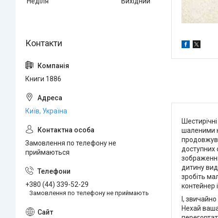
Неділя
Вихідний
Книги 1886
Київ, Україна
Шестирічні
шаленими н
продовжува
Замовлення по телефону не
доступних с
приймаються
зображення
дитину вид
зробіть ма
+380 (44) 339-52-29
контейнер 
Замовлення по телефону не приймають
І, звичайно
Нехай ваша 
перегортат