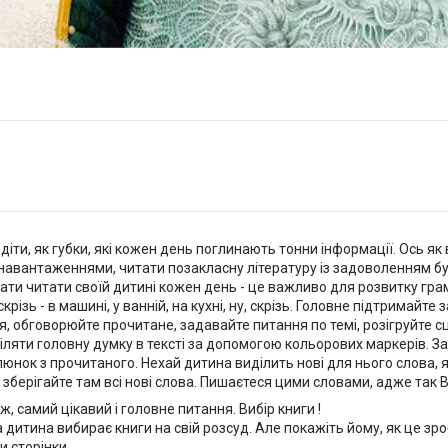
 діти, як губки, які кожен день поглинають тонни інформації. Ось я
авантаженнями, читати позакласну літературу із задоволенням буд
ти читати своїй дитині кожен день - це важливо для розвитку грамот
крізь - в машині, у ванній, на кухні, ну, скрізь. Головне підтримайте
, обговорюйте прочитане, задавайте питання по темі, розігруйте сц
іляти головну думку в тексті за допомогою кольорових маркерів. За
люнок з прочитаного. Нехай дитина виділить нові для нього слова, я
і зберігайте там всі нові слова. Пишаєтеся цими словами, адже та
 ж, самий цікавий і головне питання. Вибір книги !
дитина вибирає книги на свій розсуд. Але покажіть йому, як це зроб
и сторінки.