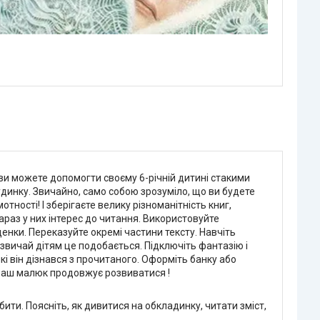
к ви можете допомогти своєму 6-річній дитині стакими
инку. Звичайно, само собою зрозуміло, що ви будете
ності! І зберігаєте велику різноманітність книг,
 зараз у них інтерес до читання. Використовуйте
енки. Переказуйте окремі частини тексту. Навчіть
звичай дітям це подобається. Підключіть фантазію і
кі він дізнався з прочитаного. Оформіть банку або
к Ваш малюк продовжує розвиватися !
ити. Поясніть, як дивитися на обкладинку, читати зміст,