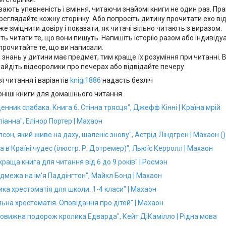
вають упевненість і вміння, читаючи знайомі книги не один раз. Пр
ереглядайте кожну сторінку. Або попросіть дитину прочитати ехо від
е зміцнити довіру і показати, як читачі вільно читають з виразом.
ть читати те, що вони пишуть. Напишіть історію разом або індивіду
 прочитайте те, що ви написали.
 знань у дитини має предмет, тим краще їх розуміння при читанні. 
найдіть відеоролики про печерах або відвідайте печеру.
я читання і варіантів
knigi1886
надасть безліч
ніші книги для домашнього читання
енник слабака. Книга 6. Стінна трясця", Джефф Кінні | Країна мрій
іанна", Елінор Портер | Махаон
сон, який живе на даху, шаленіє знову", Астрід Ліндгрен | Махаон ()
а в Країні чудес (ілюстр. Р. Дотремер)", Льюїс Керролл | Махаон
раща книга для читання від 6 до 9 років" | Росмэн
едмежа на ім'я Паддінгтон", Майкл Бонд | Махаон
ика хрестоматія для школи. 1-4 класи" | Махаон
льна хрестоматія. Оповідання про дітей" | Махаон
овижна подорож кролика Едварда", Кейт ДіКамілло | Рідна мова