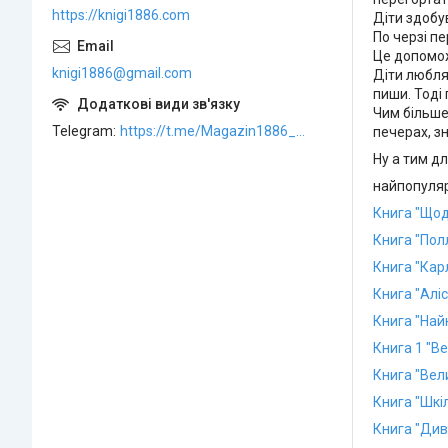
https://knigi1886.com
Діти здобу
По черзі п
Це допомож
knigi1886@gmail.com
Діти любля
пиши. Тоді
Чим більше
Telegram
https://t.me/Magazin1886_bot
печерах, з
Ну а тим дл
найпопуляр
Книга "Щод
Книга "Полл
Книга "Карл
Книга "Аліс
Книга "Найк
Книга 1 "В
Книга "Вел
Книга "Шкі
Книга "Див