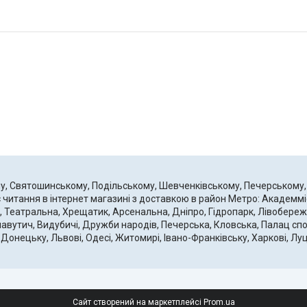
му, Святошинському, Подільському, Шевченківському, Печерському
читання в інтернет магазині з доставкою в район Метро: Академмі
, Театральна, Хрещатик, Арсенальна, Дніпро, Гідропарк, Лівобережн
лавутич, Видубичі, Дружби народів, Печерська, Кловська, Палац спор
нецьку, Львові, Одесі, Житомирі, Івано-Франківську, Харкові, Луц
Сайт створений на маркетплейсі
Prom.ua