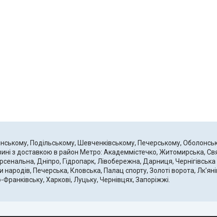
шинському, Подільському, Шевченківському, Печерському, Оболонс
газині з доставкою в район Метро: Академмістечко, Житомирська, С
рсенальна, Дніпро, Гідропарк, Лівобережна, Дарниця, Чернігівська 
и народів, Печерська, Кловська, Палац спорту, Золоті ворота, Лк'я
о-Франківську, Харкові, Луцьку, Чернівцях, Запоріжжі.