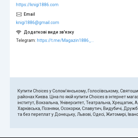
https://knigi1886.com
knigi1886@gmail.com
Telegram
https://t.me/Magazin1886_bot
Купити Choices у Солом'янському, Голосіївському, Свято
районах Києва. Ціна по якій купити Choices в інтернет ма
інститут, Вокзальна, Університет, Театральна, Хрещатик, А
Харківська, Позняки, Осокорки, Славутич, Видубичі, Дружб
та без переплат у Донецьку, Львові, Одесі, Житомирі, Іван