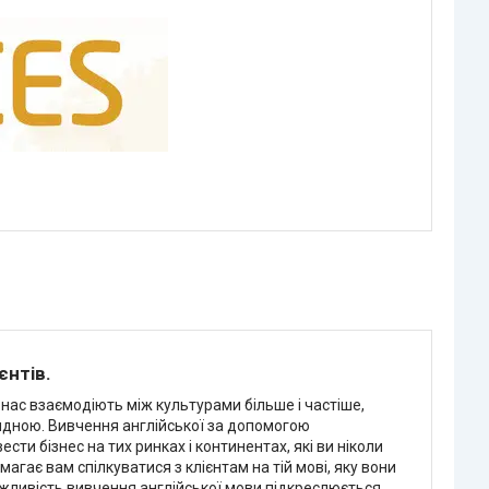
єнтів.
з нас взаємодіють між культурами більше і частіше,
видною. Вивчення англійської за допомогою
сти бізнес на тих ринках і континентах, які ви ніколи
агає вам спілкуватися з клієнтам на тій мові, яку вони
важливість вивчення англійської мови підкреслюється