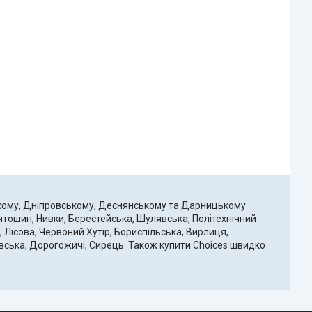
ькому, Дніпровському, Деснянському та Дарницькому
вятошин, Нивки, Берестейська, Шулявська, Політехнічний
, Лісова, Червоний Хутір, Бориспільська, Вирлиця,
нівська, Дорогожичі, Сирець. Також купити Choices швидко