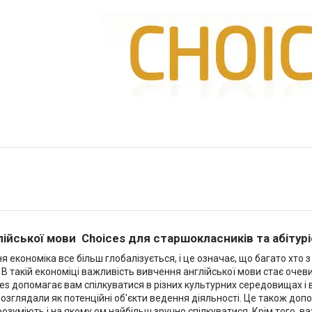
лійської мови Choices для старшокласників та абітурі
 економіка все більш глобалізується, і це означає, що багато хто 
. В такій економіці важливість вивчення англійської мови стає оче
es допомагає вам спілкуватися в різних культурних середовищах і ве
озглядали як потенційні об'єкти ведення діяльності. Це також допом
озуміють і на якому ом найбільш зручно спілкуватися. Крім того, 