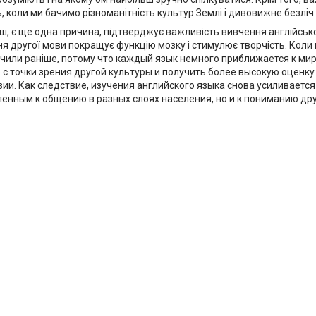
, коли ми бачимо різноманітність культур Землі і дивовижне безлі
ш, є ще одна причина, підтверджує важливість вивчення англійсько
я другої мови покращує функцію мозку і стимулює творчість. Коли 
бачили раніше, потому что каждый язык немного приближается к ми
 с точки зрения другой культуры и получить более высокую оценку
ии. Как следствие, изучения английского языка снова усиливается
енным к общению в разных слоях населения, но и к пониманию дру